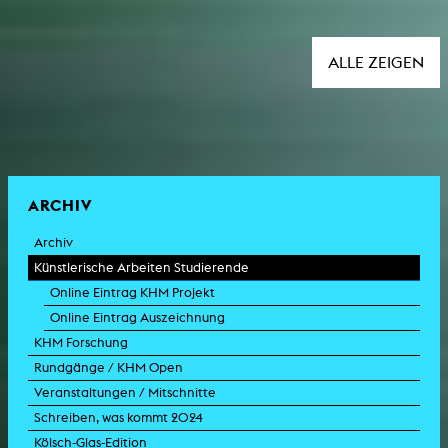
ALLE ZEIGEN
ARCHIV
Archiv
Künstlerische Arbeiten Studierende
Online Eintrag KHM Projekt
Online Eintrag Auszeichnung
KHM Forschung
Rundgänge / KHM Open
Veranstaltungen / Mitschnitte
Schreiben, was kommt 2024
Kölsch-Glas-Edition