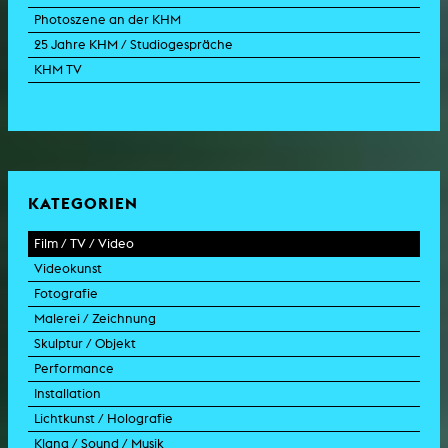
Photoszene an der KHM
25 Jahre KHM / Studiogespräche
KHM TV
KATEGORIEN
Film / TV / Video
Videokunst
Spielfilm
Fotografie
Dokumentarfilm
Experimentalfilm
Malerei / Zeichnung
Doku-Drama
Videoarbeit
Fotoarbeit
Skulptur / Objekt
Animation
Videoperformance
Dokumentarfotografie
Malerei
Performance
Experimentalfilm
Videoinstallation
Fotoinstallation
Zeichnung
Skulptur
Installation
TV-Format
Videoskulptur
Collage
Objekt
Intervention
Lichtkunst / Holografie
TV-Design
Grafik
Modell
Szenografie
Kunst im öffentlichen Raum
Klang / Sound / Musik
Werbespot
aktion
Videoinstallation
Lichtinstallation