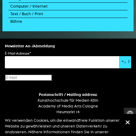
Computer / Internet
Trailer für Film
Performance-Vortrag
Installation
Holografische Arbeit
Soundtrack
Text / Buch / Print
Musikvideo
Konzert
Rauminstallation
Holografieinstallation
Konzert
Interaktive Kunst
Bühne
Drehbuch
Ausstellung
Lichtinstallation
Holografieskulptur
Klanginstallation
Generative Kunst
Dissertation
Bildgestaltung/Kamera
Bühnenstück
Klanginstallation
Komposition
Augmented Reality
Abgeschlossene Promotion
Bühnenstück
Spezialeffekte
Performance
Mediale Raumgestaltung
Hörstück
Software
Literarischer Text
Setdesign
Kunst am Bau
Album
Computerspiel
Drehbuch
Newsletter An-/Abmeldung
Soundtrack
Soundeffekte
Benutzerinterface
Buchprojekt
E-Mail-Adresse
*
Film/Video-Essay
CD-Rom
Publikation
">
Netzprojekt
Gestaltung
Virtual Reality
Text
Internet-Fernsehen
Computeranimation
Postanschrift / Mailing address:
Computergrafik
Kunsthochschule für Medien Köln
Computerinstallation
Academy of Media Arts Cologne
Heumarkt 14
D-50667 Köln
Wir verwenden Cookies, um die einwandfreie Funktion unserer
Website zu gewährleisten und unseren Datenverkehr zu
Telefon
analysieren. Nähere Informationen finden Sie in unserer
Zentrale / Empfang +49 221 201 89 - 0 / - 400