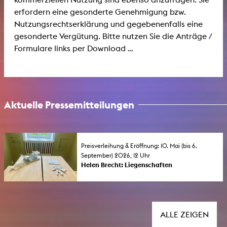
erfordern eine gesonderte Genehmigung bzw.
Nutzungsrechtserklärung und gegebenenfalls eine
gesonderte Vergütung. Bitte nutzen Sie die Anträge /
Formulare links per Download ...
Aktuelle Pressemitteilungen
Preisverleihung & Eröffnung: 10. Mai (bis 6.
September) 2026, 12 Uhr
Helen Brecht: Liegenschaften
Preisverleihung und Ausstellungseröffnung:
Die Preisträgerin des KHM-Förderpreises für
Künstlerinnen (FLINTA*) 2026 zeigt neue
Arbeiten im Rahmen der Morsbroicher
Kunsttage zum Jubiläum von 75 Jahre
ALLE ZEIGEN
Museum Morsbroich . Die Einzelausstellung