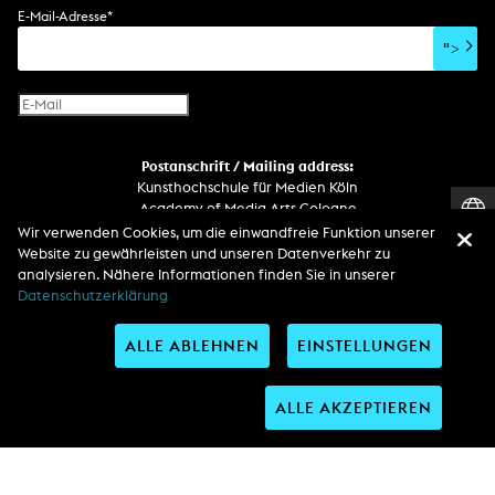
Soundtrack
Soundeffekte
Benutzerinterface
Buchprojekt
E-Mail-Adresse
*
Film/Video-Essay
CD-Rom
Publikation
">
Netzprojekt
Gestaltung
Virtual Reality
Text
Internet-Fernsehen
Computeranimation
Postanschrift / Mailing address:
Computergrafik
Kunsthochschule für Medien Köln
Computerinstallation
Academy of Media Arts Cologne
Heumarkt 14
Wir verwenden Cookies, um die einwandfreie Funktion unserer
D-50667 Köln
Website zu gewährleisten und unseren Datenverkehr zu
analysieren. Nähere Informationen finden Sie in unserer
Telefon
Datenschutzerklärung
Zentrale / Empfang +49 221 201 89 - 0 / - 400
Wachdienst / Security guard +49 151 186 863 40 (19 Uhr bis 6 Uhr)
ALLE ABLEHNEN
EINSTELLUNGEN
Entdecken Sie uns auf
ALLE AKZEPTIEREN