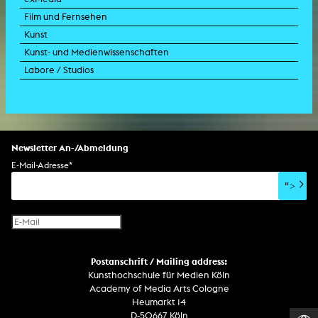
Film und Fernsehen
Kunst
Kunst- und Medienwissenschaften
Labore / Studios
Newsletter An-/Abmeldung
E-Mail-Adresse
*
">
Postanschrift / Mailing address:
Kunsthochschule für Medien Köln
Academy of Media Arts Cologne
Heumarkt 14
D-50667 Köln