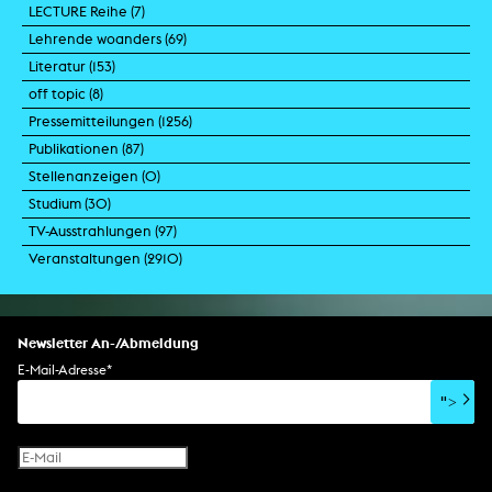
LECTURE Reihe (
7
)
Lehrende woanders (
69
)
Literatur (
153
)
off topic (
8
)
Pressemitteilungen (
1256
)
Publikationen (
87
)
Stellenanzeigen (
0
)
Studium (
30
)
TV-Ausstrahlungen (
97
)
Veranstaltungen (
2910
)
Newsletter An-/Abmeldung
E-Mail-Adresse
*
">