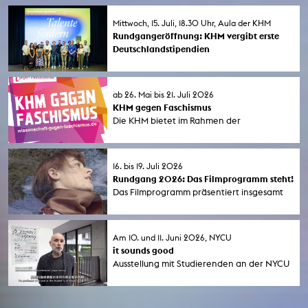
Köln laufen vier Filme mit KHM-Bezug beim
eingeladen.
Kurzfilmabend „Made in Cologne“.
Mittwoch, 15. Juli, 18.30 Uhr, Aula der KHM
Rundgangeröffnung: KHM vergibt erste
Deutschlandstipendien
Die ersten sieben Deutschlandstipendien
wurden bei der feierlichen Eröffnung des
diesjährigen Rundgangs an Studierende
ab 26. Mai bis 21. Juli 2026
der KHM verliehen, musikalisch begleitet
KHM gegen Faschismus
von der Klangintervention The Audience
Die KHM bietet im Rahmen der
von Klangpalast Audientia.
bundesweiten Aktionswoche "Wissenschaft ge
Faschismus" (1. bis 7. Juni 2026) eine Reihe
von Seminaren und öffentlichen
16. bis 19. Juli 2026
Veranstaltungen an.
Rundgang 2026: Das Filmprogramm steht!
Das Filmprogramm präsentiert insgesamt
42 aktuelle Filme von Studierenden der
Kunsthochschule für Medien Köln (KHM). Die
Vorführungen finden in der Aula der KHM
Am 10. und 11. Juni 2026, NYCU
und im Filmforum NRW im Museum Ludwig
it sounds good
statt.
Ausstellung mit Studierenden an der NYCU
in Hsinchu/Taiwan im Rahmen eine
Forschungssemesters mit Prof. Hans W.
Koch.