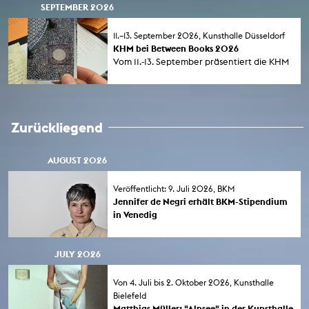
SEPTEMBER 2026
Künstlerinnen (FLINTA*) 2026 zeigt neue
Arbeiten im Rahmen der Morsbroicher
Kunsttage zum Jubiläum von 75
11.–13. September 2026, Kunsthalle Düsseldorf
Jahre Museum Morsbroich. Die
KHM bei Between Books 2026
Einzelausstellung läuft bis 6. September
Vom 11.-13. September präsentiert die KHM
2026.
im Rahmen von Between Books in der
Kunsthalle Düsseldorf eine Auswahl an
Publikationsprojekte von Studierenden,
feiert die neunte Ausgabe der KURZE sowie
Zurückliegend
eine Neuerscheinung aus dem Bereich
Sound und stellt ausgewählte Titel aus dem
Backkatalog des KHM-Verlags vor.
AUGUST 2026
Veröffentlicht: 9. Juli 2026, BKM
Jennifer de Negri erhält BKM-Stipendium
in Venedig
Kulturstaatsminister Wolfram Weimer gab
am 9. Juli 2026 die Stipendien für das
JULY 2026
Deutsche Studienzentrum in Venedig
bekannt. KHM-Absolventin Jennifer de
Negri (Diplom 2025) ist eine der
Von 4. Juli bis 2. Oktober 2026, Kunsthalle
Stipendiat*innen.
Bielefeld
Matthias Müller: "Alpsee" in der Kunsthalle