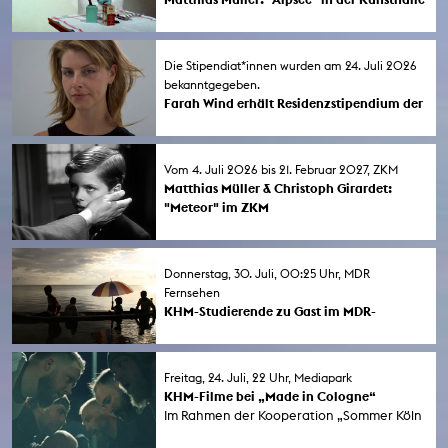
Bielefeld
Die Stipendiat*innen wurden am 24. Juli 2026
bekanntgegeben.
Farah Wind erhält Residenzstipendium der
Stadt Köln
Die Stadt Köln hat die Residenzstipendien
im Atelier Galata (Istanbul) im Bereich
Vom 4. Juli 2026 bis 21. Februar 2027, ZKM
Bildende Kunst an die KHM-Studierende
Matthias Müller & Christoph Girardet:
Farah Wind und den KHM-Absolventen
"Meteor" im ZKM
Mehmet Akif Büyükatalay vergeben.
Donnerstag, 30. Juli, 00:25 Uhr, MDR
Fernsehen
KHM-Studierende zu Gast im MDR-
Kurzfilmmagazin
Die KHM-Studierenden Finn Ole Weigt und
Paula Milena Weise sind mit ihrem Kurzfilm
Freitag, 24. Juli, 22 Uhr, Mediapark
„Urlaubsversuche“ im MDR-
KHM-Filme bei „Made in Cologne“
Kurzfilmmagazin „unicato“ zu Gast.
Im Rahmen der Kooperation „Sommer Köln
Außerdem ist KHM-Absolvent Florian Kunert
'26“ der SK Stiftung Kultur und der Stadt
mit „Oh Brother Octopus“ in der Sendung