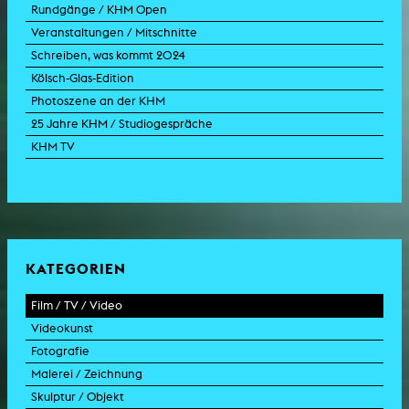
Rundgänge / KHM Open
Veranstaltungen / Mitschnitte
Schreiben, was kommt 2024
Kölsch-Glas-Edition
Photoszene an der KHM
25 Jahre KHM / Studiogespräche
KHM TV
KATEGORIEN
Film / TV / Video
Videokunst
Spielfilm
Fotografie
Dokumentarfilm
Experimentalfilm
Malerei / Zeichnung
Doku-Drama
Videoarbeit
Fotoarbeit
Skulptur / Objekt
Animation
Videoperformance
Dokumentarfotografie
Malerei