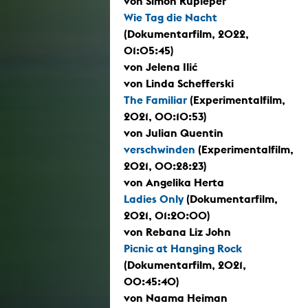
von Simon Rupieper
Wie Tag die Nacht
(Dokumentarfilm, 2022,
01:05:45)
von Jelena Ilić
von Linda Schefferski
The Familiar
(Experimentalfilm,
2021, 00:10:53)
von Julian Quentin
verschwinden
(Experimentalfilm,
2021, 00:28:23)
von Angelika Herta
Ladies Only
(Dokumentarfilm,
2021, 01:20:00)
von Rebana Liz John
Picnic at Hanging Rock
(Dokumentarfilm, 2021,
00:45:40)
von Naama Heiman