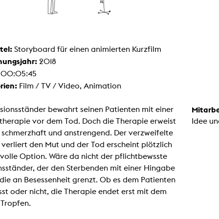
Malerei / Skulptur
Multispecies Storytelling
Netze
Videokunst / Performance
tgenössische Kunst / Globaler Süden
tel:
Storyboard für einen animierten Kurzfilm
unst- und Medienwissenschaften
hungsjahr:
2018
senschaft mit erweitertem Materialbegriff
 Studies in Künsten und Wissenschaft
:
00:05:45
Transversale Ästhetik
rien:
Film / TV / Video, Animation
Labore / Studios
Animationsstudio
Aula
usionsständer bewahrt seinen Patienten mit einer
Mitarbe
Case – Projektraum Fotgrafie
herapie vor dem Tod. Doch die Therapie erweist
Idee un
Computer Seminarraum
3-D-Labor
s schmerzhaft und anstrengend. Der verzweifelte
exMedia Lab
 verliert den Mut und der Tod erscheint plötzlich
Filmstudios
Fotolabor
nvolle Option. Wäre da nicht der pflichtbewsste
Grading
nsständer, der den Sterbenden mit einer Hingabe
Infrastruktur
Elektroniklabor
 die an Besessenheit grenzt. Ob es dem Patienten
Multispecies Studio
st oder nicht, die Therapie endet erst mit dem
Kameratechnik
Schnittplätze
 Tropfen.
Tonstudios
Werkstatt