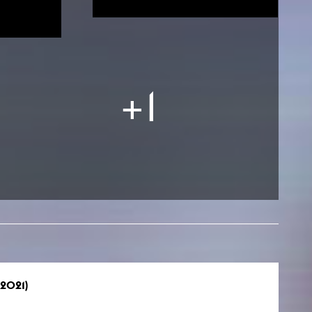
esetz
+1
.2021)