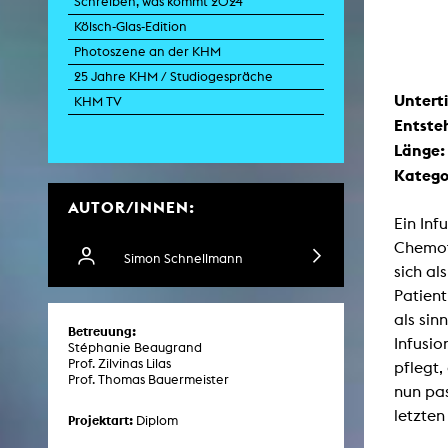
Schreiben, was kommt 2024
Kölsch-Glas-Edition
Photoszene an der KHM
Zei
25 Jahre KHM / Studiogespräche
Unterti
K
KHM TV
Entste
Kunstwis
Queer
Länge
Katego
AUTOR/INNEN:
Ein Inf
Chemot
Simon Schnellmann
sich al
Patient
als sin
Betreuung:
Infusio
Stéphanie Beaugrand
Prof. Zilvinas Lilas
pflegt,
Prof. Thomas Bauermeister
nun pas
letzten
Projektart:
Diplom