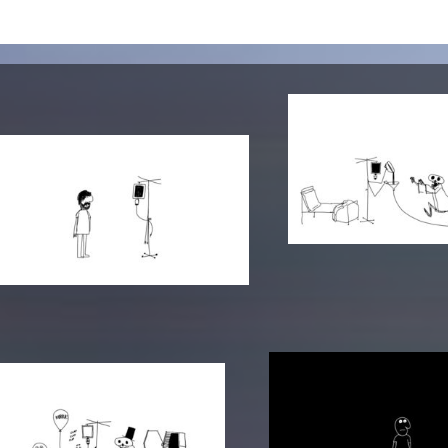
Zentrale Ausleihe
BIBLIOTHEK
ÜBER UNS
Digitale Bibliothek
Personen
Filme
Organisation
Bücher
Das KHM Logo
Zeitschriften
Gleichstellung
Nützliche Hilfen / Kontakte
Sounds
Förderpreis für FLINTA*
Studium mit Kind
Semesterapparate
Antidiskriminierung
KHM Verlag
Ombudsstellen
edition KHM
KHM Journal
AStA und StuPa
LECTURE Reihe
Lab Jahrbuch
Freunde der KHM e.V.
off topic
Empfehlungen
Partner
Neuerwerbungen