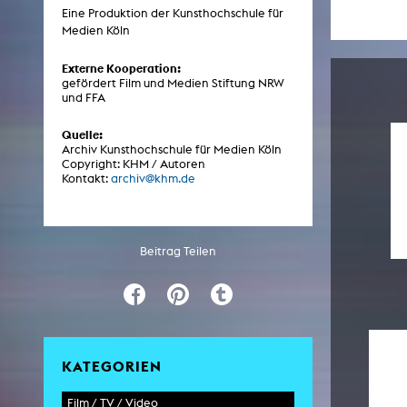
Eine Produktion der Kunsthochschule für
Medien Köln
ARCHIV
Externe Kooperation:
gefördert Film und Medien Stiftung NRW
und FFA
Künstlerische Arbeiten Studierende
KHM Forschung
Quelle:
Archiv Kunsthochschule für Medien Köln
KHM Rundgänge
Copyright: KHM / Autoren
Kontakt:
archiv@khm.de
Veranstaltungen / Mitschnitte
Schreiben, was kommt
Kölsch-Glas-Edition
Beitrag Teilen
Photoszene an der KHM
25 Jahre KHM / Studiogespräche
KATEGORIEN
Film / TV / Video