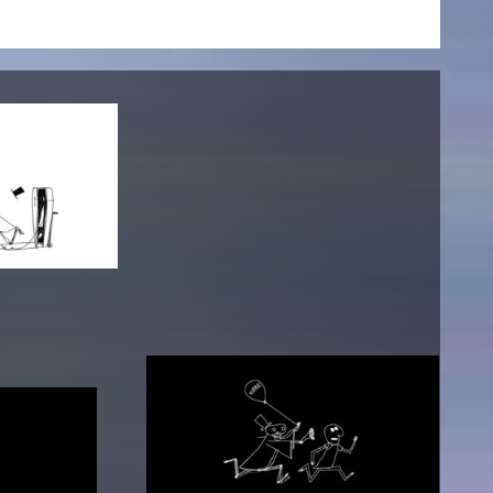
AKTUELLES
Alle Termine
Auszeichnungen
Festivalteilnahmen
Karriere
Jobs
Presse
Pressemitteilungen
Presse Downloads
Lehrende woanders