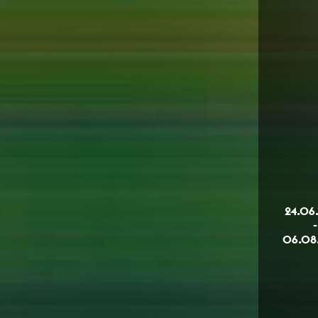
Computergrafik
Computerinstallation
24.06
-
06.08