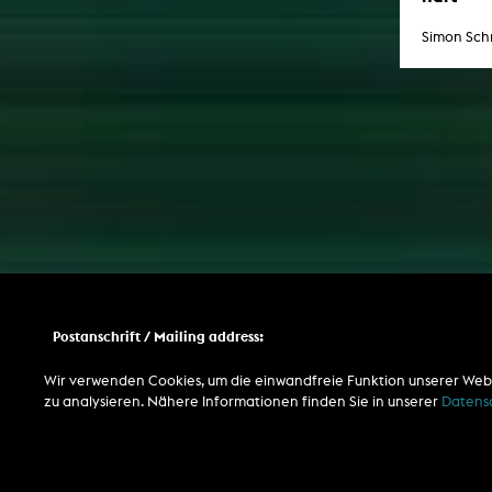
Simon Sch
Postanschrift / Mailing address:
Kunsthochschule für Medien Köln
Academy of Media Arts Cologne
Wir verwenden Cookies, um die einwandfreie Funktion unserer Web
Heumarkt 14
zu analysieren. Nähere Informationen finden Sie in unserer
Datens
D-50667 Köln
Telefon
Zentrale / Empfang +49 221 201 89 - 0 / - 400