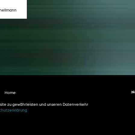
nellmann
N
Home
E-
Studium
site zu gewährleisten und unseren Datenverkehr
Lehrgebiete
chutzerklärung
Glasmoog
Archiv
Bibliothek
Über uns