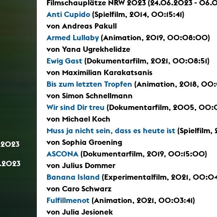
Filmschauplätze NRW 2023 (24.06.2023 - 06.
Anti Cupido
(Spielfilm, 2014, 00:15:41)
von Andreas Pakull
Armed Lullaby
(Animation, 2019, 00:08:00)
von Yana Ugrekhelidze
Ewig Gast
(Dokumentarfilm, 2021, 00:08:51)
von Maximilian Karakatsanis
Bis zum letzten Tropfen
(Animation, 2018, 00:
von Simon Schnellmann
Wir sind Dir treu
(Dokumentarfilm, 2005, 00:
von Michael Koch
Muss ja nicht sein, dass es heute ist
(Spielfilm,
von Sophia Groening
.2023
ASCONA
(Dokumentarfilm, 2019, 00:15:00)
.2023
von Julius Dommer
Banana Island
(Experimentalfilm, 2021, 00:0
von Caro Schwarz
Fulfillmenot
(Animation, 2021, 00:03:41)
von Julia Jesionek