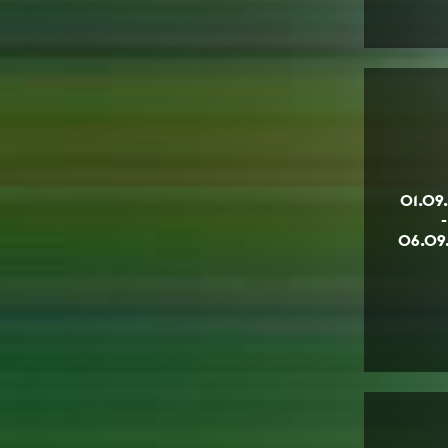
01.09
-
06.09