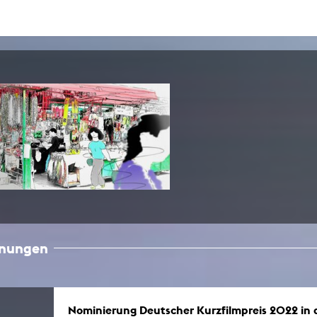
In Erinnerung
Publikationen Lehrende
Top 10 Ausleihe
Meldestelle Hinweisgeberschutzg
Rara
Open Access
AGG-Beschwerdestelle
hnungen
Nominierung Deutscher Kurzfilmpreis 2022 in 