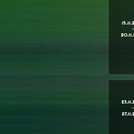
15.11
-
20.11
23.11
-
27.11