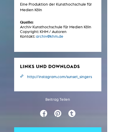
Eine Produktion der Kunsthochschule für
Medien Köln
ARCHIV
Quelle:
Archiv Kunsthochschule für Medien Köln
Copyright: KHM / Autoren
Künstlerische Arbeiten Studierende
Kontakt:
archiv@khm.de
KHM Forschung
KHM Rundgänge
Veranstaltungen / Mitschnitte
LINKS UND DOWNLOADS
Schreiben, was kommt
http://instagram.com/sunset_singers
Kölsch-Glas-Edition
Photoszene an der KHM
Beitrag Teilen
25 Jahre KHM / Studiogespräche