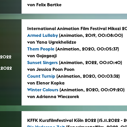
von Felix Bartke
International Animation Film Festival Nikozi 
Armed Lullaby
(Animation, 2019, 00:08:00)
von Yana Ugrekhelidze
Them People
(Animation, 2020, 00:05:37)
von Gojagaaji
.2022
Sunset Singers
(Animation, 2022, 00:10:40)
.2022
von Jessica Poon Poon
Count Turnip
(Animation, 2020, 00:03:32)
von Elenor Kopka
Winter Colours
(Animation, 2020, 00:09:20)
von Adrianna Wieczorek
KFFK Kurzfilmfestival Köln 2022 (15.11.2022 - 2
Die Verlorene Zeit
(Experimentalfilm, 2022, 0