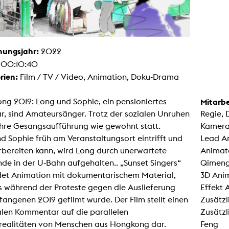
Malerei / Skulptur
Multispecies Storytelling
Netze
Videokunst / Performance
tgenössische Kunst / Globaler Süden
hungsjahr:
2022
unst- und Medienwissenschaften
:
00:10:40
senschaft mit erweitertem Materialbegriff
 Studies in Künsten und Wissenschaft
rien:
Film / TV / Video, Animation, Doku-Drama
Transversale Ästhetik
Labore / Studios
ng 2019: Long und Sophie, ein pensioniertes
Mitarbe
Animationsstudio
r, sind Amateursänger. Trotz der sozialen Unruhen
Regie, 
Aula
Case – Projektraum Fotgrafie
ihre Gesangsaufführung wie gewohnt statt.
Kamera
Computer Seminarraum
 Sophie früh am Veranstaltungsort eintrifft und
Lead An
3-D-Labor
exMedia Lab
rbereiten kann, wird Long durch unerwartete
Animato
Filmstudios
e in der U-Bahn aufgehalten.. „Sunset Singers“
Qimeng
Fotolabor
Grading
det Animation mit dokumentarischem Material,
3D Anim
Infrastruktur
s während der Proteste gegen die Auslieferung
Effekt 
Elektroniklabor
Multispecies Studio
angenen 2019 gefilmt wurde. Der Film stellt einen
Zusätzl
Kameratechnik
alen Kommentar auf die parallelen
Zusätzl
Schnittplätze
Tonstudios
realitäten von Menschen aus Hongkong dar.
Feng
Werkstatt