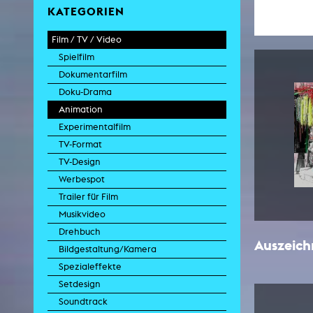
KATEGORIEN
Film / TV / Video
Spielfilm
Dokumentarfilm
Doku-Drama
Animation
Experimentalfilm
TV-Format
TV-Design
Werbespot
Trailer für Film
Musikvideo
Drehbuch
Auszeic
Bildgestaltung/Kamera
Spezialeffekte
Setdesign
Soundtrack