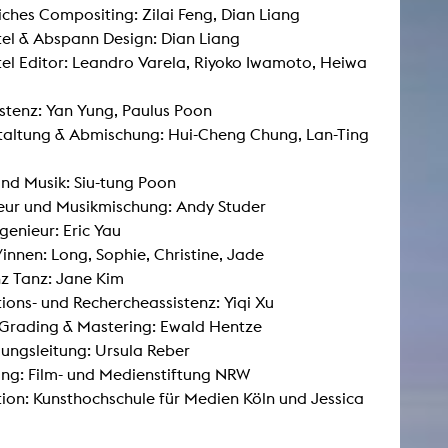
iches Compositing: Zilai Feng, Dian Liang
tel & Abspann Design: Dian Liang
tel Editor: Leandro Varela, Riyoko Iwamoto, Heiwa
AKTUELLES
stenz: Yan Yung, Paulus Poon
Alle Termine
taltung & Abmischung: Hui-Cheng Chung, Lan-Ting
Auszeichnungen
Festivalteilnahmen
nd Musik: Siu-tung Poon
eur und Musikmischung: Andy Studer
Karriere
genieur: Eric Yau
Jobs
innen: Long, Sophie, Christine, Jade
Presse
z Tanz: Jane Kim
Pressemitteilungen
Presse Downloads
ions- und Rechercheassistenz: Yiqi Xu
Lehrende woanders
Grading & Mastering: Ewald Hentze
lungsleitung: Ursula Reber
ng: Film- und Medienstiftung NRW
ion: Kunsthochschule für Medien Köln und Jessica