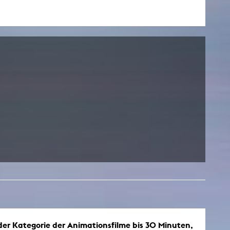
esetz
der Kategorie der Animationsfilme bis 30 Minuten,