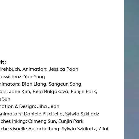
it:
Drehbuch, Animation: Jessica Poon
assistenz: Yan Yung
imators: Dian Liang, Sangeun Song
rs: Jane Kim, Bela Bulgakova, Eunjin Park,
 Sun
ation & Design: Jiha Jeon
Animators: Daniele Piscitello, Sylwia Szkiladz
iches Inking: Qimeng Sun, Eunjin Park
iche visuelle Ausarbeitung: Sylwia Szkiladz, Zilai