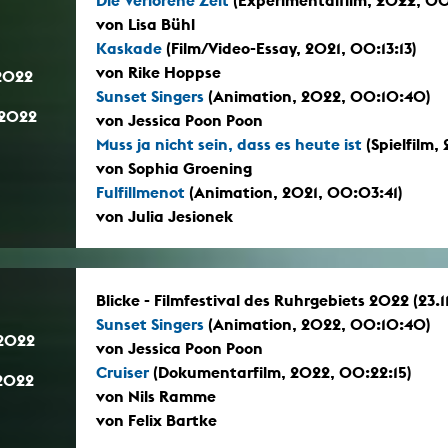
von Lisa Bühl
Kaskade
(Film/Video-Essay, 2021, 00:13:13)
von Rike Hoppse
.2022
Sunset Singers
(Animation, 2022, 00:10:40)
.2022
von Jessica Poon Poon
Muss ja nicht sein, dass es heute ist
(Spielfilm,
von Sophia Groening
Fulfillmenot
(Animation, 2021, 00:03:41)
von Julia Jesionek
Blicke - Filmfestival des Ruhrgebiets 2022 (23.1
Sunset Singers
(Animation, 2022, 00:10:40)
.2022
von Jessica Poon Poon
Cruiser
(Dokumentarfilm, 2022, 00:22:15)
.2022
von Nils Ramme
von Felix Bartke