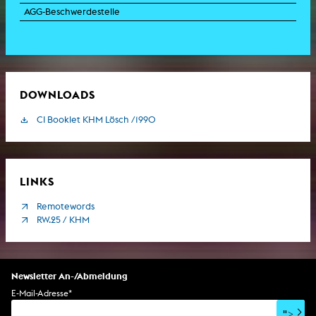
AGG-Beschwerdestelle
DOWNLOADS
CI Booklet KHM Lösch /1990
LINKS
Remotewords
RW.25 / KHM
Newsletter An-/Abmeldung
E-Mail-Adresse
*
">