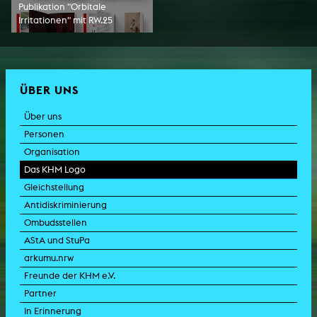
Publikation "Orbitale
Irritationen" mit RW.25
ÜBER UNS
Über uns
Personen
Organisation
Das KHM Logo
Gleichstellung
Antidiskriminierung
Ombudsstellen
AStA und StuPa
arkumu.nrw
Freunde der KHM e.V.
Partner
In Erinnerung