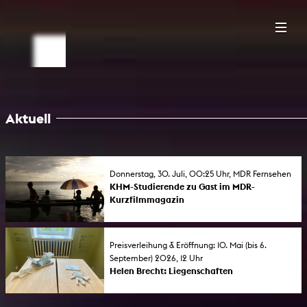
Aktuell
Donnerstag, 30. Juli, 00:25 Uhr, MDR Fernsehen
KHM-Studierende zu Gast im MDR-
Kurzfilmmagazin
Die KHM-Studierenden Finn Ole Weigt und
Paula Milena Weise sind mit ihrem Kurzfilm
„Urlaubsversuche“ im MDR-Kurzfilmmagazin
Preisverleihung & Eröffnung: 10. Mai (bis 6.
„unicato“ zu Gast. Außerdem ist KHM-
September) 2026, 12 Uhr
Absolvent Florian Kunert mit „Oh Brother
Helen Brecht: Liegenschaften
Octopus“ in der Sendung eingeladen.
Preisverleihung und Ausstellungseröffnung:
Die Preisträgerin des KHM-Förderpreises für