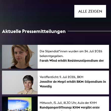
Künstlerinnen (FLINTA*) 2026 zeigt neue
Arbeiten im Rahmen der Morsbroicher
Kunsttage zum Jubiläum von 75 Jahre
ALLE ZEIGEN
Museum Morsbroich . Die Einzelausstellung
läuft bis 6. September 2026.
Aktuelle Pressemitteilungen
Die Stipendiat*innen wurden am 24. Juli 2026
bekanntgegeben.
Farah Wind erhält Residenzstipendium der
Stadt Köln
Die Stadt Köln hat die Residenzstipendien im
Atelier Galata (Istanbul) im Bereich Bildende
Veröffentlicht: 9. Juli 2026, BKM
Kunst an die KHM-Studierende Farah Wind
Jennifer de Negri erhält BKM-Stipendium in
und den KHM-Absolventen Mehmet Akif
Venedig
Büyükatalay vergeben.
Kulturstaatsminister Wolfram Weimer gab am
9. Juli 2026 die Stipendien für das Deutsche
Studienzentrum in Venedig bekannt. KHM-
Mittwoch, 15. Juli, 18.30 Uhr, Aula der KHM
Absolventin Jennifer de Negri (Diplom 2025)
Rundgangeröffnung: KHM vergibt erste
ist eine der Stipendiat*innen.