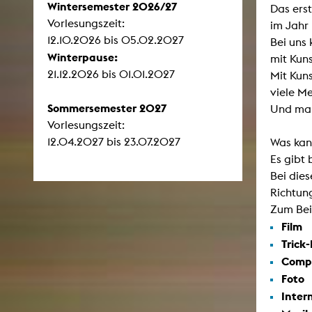
Wintersemester 2026/27
Das ers
Vorlesungszeit:
im Jahr
12.10.2026 bis 05.02.2027
Bei uns
ARCHIV
Winterpause:
mit Kun
21.12.2026 bis 01.01.2027
Mit Kun
Künstlerische Arbeiten Studierende
viele M
KHM Forschung
Sommersemester 2027
Und man
KHM Rundgänge
Vorlesungszeit:
12.04.2027 bis 23.07.2027
Was kan
Veranstaltungen / Mitschnitte
Es gibt 
Schreiben, was kommt
Bei die
Richtun
Kölsch-Glas-Edition
Zum Bei
Photoszene an der KHM
Film
25 Jahre KHM / Studiogespräche
Trick-
Comp
Foto
Inter