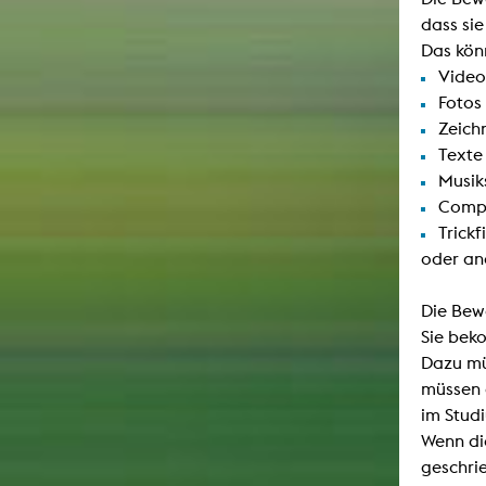
dass si
Das kön
Video
Fotos
Zeich
Texte
Musik
Compu
Trickf
oder and
Die Bew
Sie bek
Dazu mü
müssen 
im Stud
Wenn di
geschri