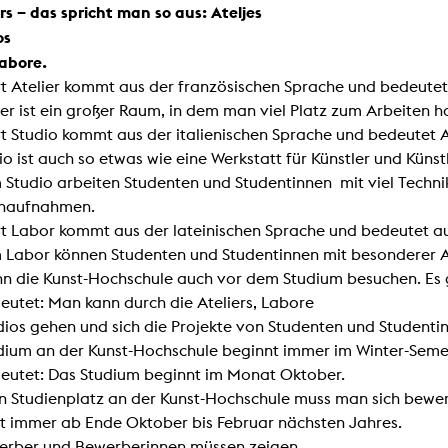
rs – das spricht man so aus: Ateljes
os
abore.
t Atelier kommt aus der französischen Sprache und bedeutet
ier ist ein großer Raum, in dem man viel Platz zum Arbeiten h
t Studio kommt aus der italienischen Sprache und bedeutet 
io ist auch so etwas wie eine Werkstatt für Künstler und Künst
m Studio arbeiten Studenten und Studentinnen mit viel Techn
onaufnahmen.
t Labor kommt aus der lateinischen Sprache und bedeutet au
m Labor können Studenten und Studentinnen mit besonderer A
n die Kunst-Hochschule auch vor dem Studium besuchen. Es gi
eutet: Man kann durch die Ateliers, Labore
dios gehen und sich die Projekte von Studenten und Studenti
dium an der Kunst-Hochschule beginnt immer im Winter-Seme
eutet: Das Studium beginnt im Monat Oktober.
en Studienplatz an der Kunst-Hochschule muss man sich bewe
t immer ab Ende Oktober bis Februar nächsten Jahres.
erber und Bewerberinnen müssen zeigen,