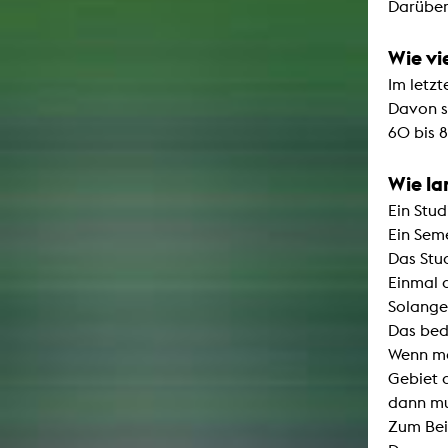
Darüber
Wie vi
Im letz
Davon s
60 bis 
Wie la
Ein Stud
Ein Seme
Das Stud
Einmal 
Solange
Das bede
Wenn ma
Gebiet 
dann mu
Zum Bei