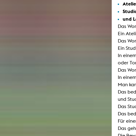
Atelie
Studi
und L
Das Wor
Ein Atel
Das Wor
Ein Stud
In eine
oder T
Das Wor
In eine
Man kan
Das bed
und Stu
Das Stu
Das bed
Für ein
Das geh
Die Bew