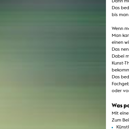
Dann mu
Das bed
bis man 
Wenn ma
Man kan
einen w
Das nen
Dabei m
Kunst-T
bekommt
Das bed
Fachgeb
oder vo
Was pa
Mit ein
Zum Beis
Künstl