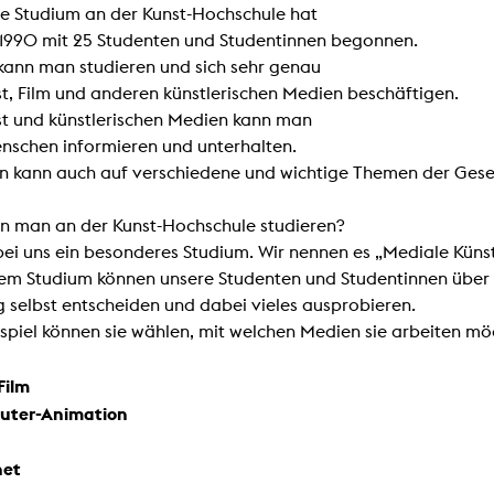
te Studium an der Kunst-Hochschule hat
Zentrale Ausleihe
 1990 mit 25 Studenten und Studentinnen begonnen.
 kann man studieren und sich sehr genau
BIBLIOTHEK
ÜBER UNS
st, Film und anderen künstlerischen Medien beschäftigen.
st und künstlerischen Medien kann man
Digitale Bibliothek
Personen
enschen informieren und unterhalten.
Filme
Organisation
 kann auch auf verschiedene und wichtige Themen der Ges
Bücher
Das KHM Logo
n man an der Kunst-Hochschule studieren?
Zeitschriften
Gleichstellung
bei uns ein besonderes Studium. Wir nennen es „Mediale Künst
Nützliche Hilfen / Kontakte
Sounds
sem Studium können unsere Studenten und Studentinnen über i
Förderpreis für FLINTA*
Studium mit Kind
g selbst entscheiden und dabei vieles ausprobieren.
Semesterapparate
Antidiskriminierung
spiel können sie wählen, mit welchen Medien sie arbeiten mö
KHM Verlag
Ombudsstellen
edition KHM
Film
KHM Journal
AStA und StuPa
LECTURE Reihe
uter-Animation
Lab Jahrbuch
Freunde der KHM e.V.
off topic
Empfehlungen
net
Partner
Neuerwerbungen