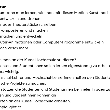
In Erinnerung
Publikationen Lehrende
atur
Top 10 Ausleihe
Meldestelle Hinweisgeberschutzg
Rara
ium kann man lernen, wie man mit diesen Medien Kunst mache
Open Access
 entwickeln und drehen
AGG-Beschwerdestelle
r oder Theaterstücke schreiben
 komponieren und machen
 machen und entwickeln
ter-Animationen oder Computer-Programme entwickeln
och vieles mehr …
n man an der Kunst-Hochschule studieren?
enten und Studentinnen sollen lernen eigenständig zu arbeite
rs wichtig.
hschul-Lehrer und Hochschul-Lehrerinnen helfen den Student
rische Projekte zu machen.
rstützen die Studenten und Studentinnen bei vielen Fragen z
en und Studentinnen können an
Orten an der Kunst-Hochschule arbeiten.
piel gibt es