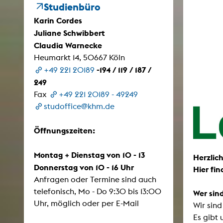
Studienbüro
Karin Cordes
Juliane Schwibbert
Zei
Claudia Warnecke
K
Heumarkt 14, 50667 Köln
Kunstwis
-194 / 119 / 187 /
+49 221 20189
Queer
249
Fax
+49 221 20189 - 49249
studoffice@khm.de
Öffnungszeiten:
Montag + Dienstag von 10 - 13
Herzlic
Donnerstag von 10 - 16 Uhr
Hier fi
Anfragen oder Termine sind auch
telefonisch, Mo - Do 9:30 bis 13:00
Wer sind
Uhr, möglich oder per E-Mail
Wir sind
Es gibt 