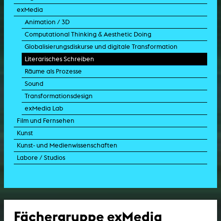
werden am Mittwoch, 20. Mai 2026, im
exMedia
Rahmen der Jahresfeier der Akademie und
Animation / 3D
im Beisein der Ministerin für Kultur und
Wissenschaft des Landes Nordrhein-
Computational Thinking & Aesthetic Doing
Westfalen, Ina Brandes, feierlich in der
Globalisierungsdiskurse und digitale Transformation
Traditionseinrichtung begrüßt.
Literarisches Schreiben
Räume als Prozesse
Sound
Transformationsdesign
exMedia Lab
Film und Fernsehen
Kunst
Kunst- und Medienwissenschaften
Labore / Studios
Fächergruppe exMedia