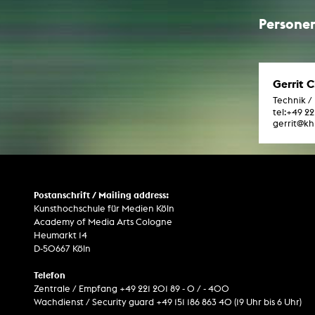
Persone
Gerrit 
Technik /
tel:
+49 22
gerrit@k
Postanschrift / Mailing address:
Kunsthochschule für Medien Köln
Academy of Media Arts Cologne
Heumarkt 14
D-50667 Köln
Telefon
Zentrale / Empfang +49 221 201 89 - 0 / - 400
Wachdienst / Security guard +49 151 186 863 40 (19 Uhr bis 6 Uhr)