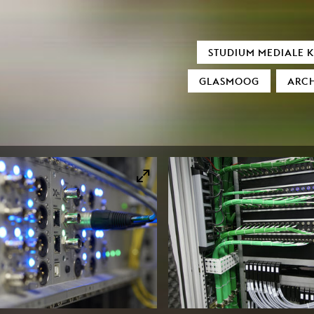
LEHRGEBIETE
MOOZ AUDIOV
STUDIUM MEDIALE 
exMedia
Neu bei MO
GLASMOOG
ARCH
Animation / 3D
Sensitivity in Low Lig
utational Thinking& Aesthetic Doing
(In)visible Indi
erungsdiskurse und digitale Transformation
Literarisches Schreiben
Euphrat
Räume als Prozesse
Reign of Sile
Sound
Monolog of two M
Transformation Design
Cigaretta mon 
Black Hol
Film und Fernsehen
Verstärker
Spielfilm / Regie
Snail Trail
Dokumentarfilm
Crying about the pass
Fernsehformate
Invisible Indicator (Tran
Drehbuch
How to cook Sam
Bildgestaltung / Kamera
reatives Produzieren / Produktion
Filmgeschichte / Filmtheorie
Kunst
Experimenteller Film
Künstlerische Fotografie