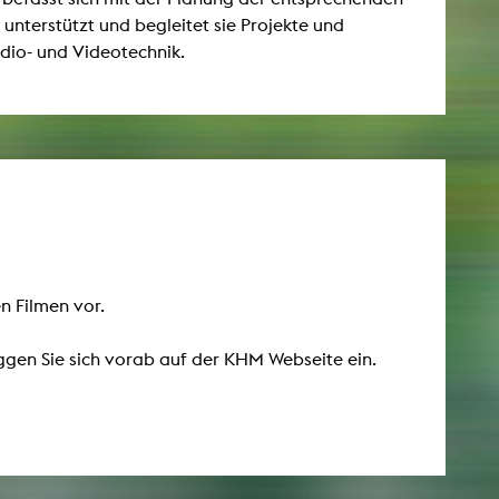
unterstützt und begleitet sie Projekte und
dio- und Videotechnik.
AKTUELLES
Alle Termine
Auszeichnungen
Festivalteilnahmen
Karriere
Jobs
Presse
en Filmen vor.
Pressemitteilungen
Presse Downloads
oggen Sie sich vorab auf der KHM Webseite ein.
Lehrende woanders