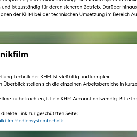
Zentrale Ausleihe
und ist zuständig für deren sicheren Betrieb. Darüber hinaus 
ionen der KHM bei der technischen Umsetzung im Bereich Au
BIBLIOTHEK
ÜBER UNS
Digitale Bibliothek
Personen
Filme
Organisation
nikfilm
Bücher
Das KHM Logo
Zeitschriften
Gleichstellung
Nützliche Hilfen / Kontakte
Sounds
ilung Technik der KHM ist vielfältig und komplex.
Förderpreis für FLINTA*
Studium mit Kind
n Überblick stellen sich die einzelnen Arbeitsbereiche in kurz
Semesterapparate
Antidiskriminierung
KHM Verlag
Filme zu betrachten, ist ein KHM-Account notwendig. Bitte l
Ombudsstellen
edition KHM
KHM Journal
AStA und StuPa
LECTURE Reihe
 direkte Link zur geschützten Seite:
Lab Jahrbuch
Freunde der KHM e.V.
ikfilm Mediensystemtechnik
off topic
Empfehlungen
Partner
Neuerwerbungen