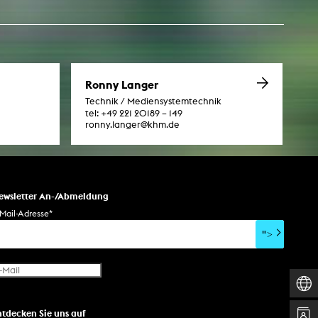
esetz
Ronny Langer
Technik / Mediensystemtechnik
tel:
+49 221 20189 – 149
ronny.langer@khm.de
ewsletter An-/Abmeldung
Mail-Adresse
*
">
ntdecken Sie uns auf