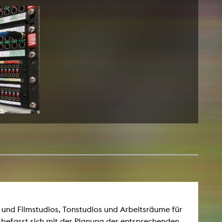
- und Filmstudios, Tonstudios und Arbeitsräume für
 befasst sich mit der Planung der entsprechenden