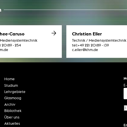
In Erinnerung
Publikationen Lehrende
n
Top 10 Ausleihe
Meldestelle Hinweisgeberschutzg
Rara
Open Access
AGG-Beschwerdestelle
Chee-Caruso
Christian Eller
 Mediensystemtechnik
Technik / Mediensystemtechnik
1 20189 - 254
tel:
+49 221 20189 - 139
hm.de
c.eller@khm.de
N
Home
E-
Studium
Lehrgebiete
Glasmoog
Archiv
Bibliothek
Über uns
Aktuelles
E