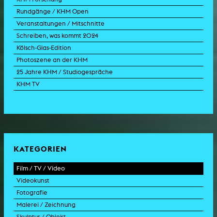
Rundgänge / KHM Open
Veranstaltungen / Mitschnitte
Schreiben, was kommt 2024
Kölsch-Glas-Edition
Photoszene an der KHM
25 Jahre KHM / Studiogespräche
KHM TV
KATEGORIEN
Film / TV / Video
Videokunst
Spielfilm
Fotografie
Dokumentarfilm
Experimentalfilm
Malerei / Zeichnung
Doku-Drama
Videoarbeit
Fotoarbeit
Skulptur / Objekt
Animation
Videoperformance
Dokumentarfotografie
Malerei