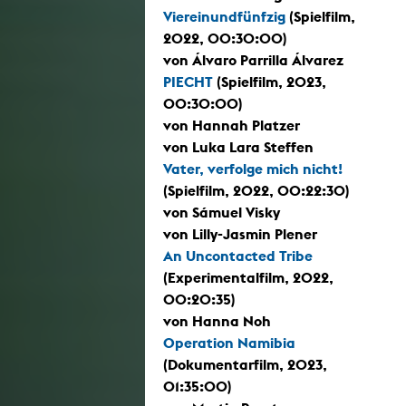
Viereinundfünfzig
(Spielfilm,
2022, 00:30:00)
von Álvaro Parrilla Álvarez
PIECHT
(Spielfilm, 2023,
00:30:00)
von Hannah Platzer
von Luka Lara Steffen
Vater, verfolge mich nicht!
(Spielfilm, 2022, 00:22:30)
von Sámuel Visky
von Lilly-Jasmin Plener
An Uncontacted Tribe
(Experimentalfilm, 2022,
00:20:35)
von Hanna Noh
Operation Namibia
(Dokumentarfilm, 2023,
01:35:00)