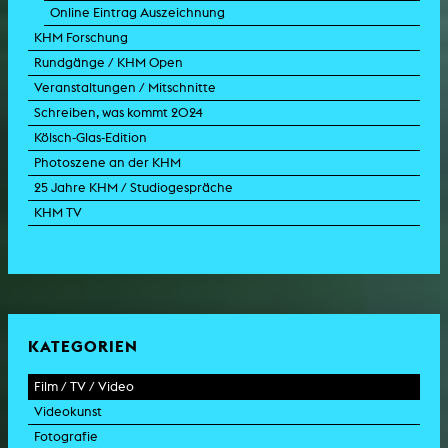
Online Eintrag Auszeichnung
KHM Forschung
Rundgänge / KHM Open
Veranstaltungen / Mitschnitte
Schreiben, was kommt 2024
Kölsch-Glas-Edition
Photoszene an der KHM
25 Jahre KHM / Studiogespräche
KHM TV
KATEGORIEN
Film / TV / Video
Videokunst
Spielfilm
Fotografie
Dokumentarfilm
Experimentalfilm