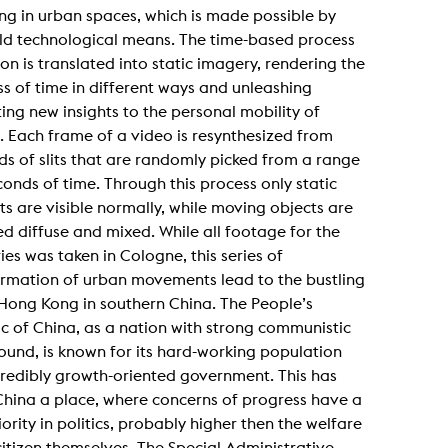
Zentrale Ausleihe
ing in urban spaces, which is made possible by
ld technological means. The time-based process
BIBLIOTHEK
ÜBER UNS
on is translated into static imagery, rendering the
s of time in different ways and unleashing
ting new insights to the personal mobility of
Digitale Bibliothek
Personen
 Each frame of a video is resynthesized from
Filme
Organisation
s of slits that are randomly picked from a range
Bücher
Das KHM Logo
conds of time. Through this process only static
s are visible normally, while moving objects are
Zeitschriften
Gleichstellung
d diffuse and mixed. While all footage for the
Nützliche Hilfen / Kontakte
Sounds
Förderpreis für FLINTA*
eries was taken in Cologne, this series of
Studium mit Kind
Semesterapparate
ormation of urban movements lead to the bustling
Antidiskriminierung
 Hong Kong in southern China. The People’s
KHM Verlag
Ombudsstellen
c of China, as a nation with strong communistic
edition KHM
KHM Journal
und, is known for its hard-working population
AStA und StuPa
LECTURE Reihe
redibly growth-oriented government. This has
Lab Jahrbuch
Freunde der KHM e.V.
off topic
hina a place, where concerns of progress have a
Empfehlungen
iority in politics, probably higher then the welfare
Partner
citizen themselves. The Special Administrative
Neuerwerbungen