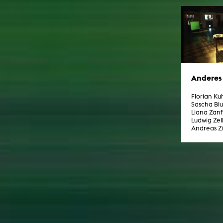
Anderes
Florian K
Sascha Bl
Liana Zanf
Ludwig Zel
Andreas Z