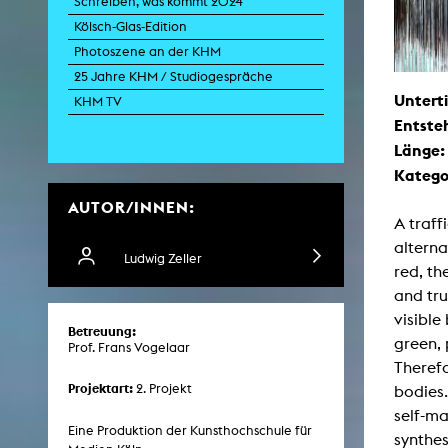
Schreiben, was kommt 2024
Kölsch-Glas-Edition
Photoszene an der KHM
Zei
25 Jahre KHM / Studiogespräche
Unterti
K
KHM TV
Entste
Kunstwis
Queer
Länge
Katego
AUTOR/INNEN:
A traff
alterna
Ludwig Zeller
red, th
and tru
visible
Betreuung:
green, 
Prof. Frans Vogelaar
Therefo
Projektart:
2. Projekt
bodies.
self-ma
Eine Produktion der Kunsthochschule für
synthes