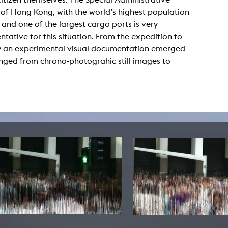
In Erinnerung
Publikationen Lehrende
of Hong Kong, with the world’s highest population
Top 10 Ausleihe
Meldestelle Hinweisgeberschutzg
 and one of the largest cargo ports is very
Rara
ntative for this situation. From the expedition to
Open Access
AGG-Beschwerdestelle
ity an experimental visual documentation emerged
nged from chrono-photograhic still images to