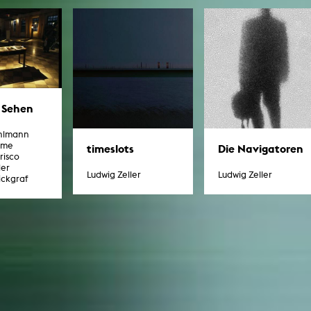
 Sehen
uhlmann
ume
timeslots
Die Navigatoren
risco
ler
Ludwig Zeller
Ludwig Zeller
ickgraf