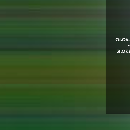
01.06
-
31.07