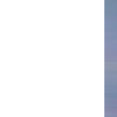
AKTUELLES
Alle Termine
Auszeichnungen
Festivalteilnahmen
Karriere
Jobs
Presse
Pressemitteilungen
Presse Downloads
Lehrende woanders