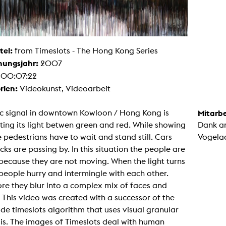
Malerei / Skulptur
Multispecies Storytelling
Netze
Videokunst / Performance
tgenössische Kunst / Globaler Süden
tel:
from Timeslots - The Hong Kong Series
unst- und Medienwissenschaften
hungsjahr:
2007
senschaft mit erweitertem Materialbegriff
 Studies in Künsten und Wissenschaft
:
00:07:22
Transversale Ästhetik
rien:
Videokunst, Videoarbeit
Labore / Studios
Animationsstudio
Aula
ic signal in downtown Kowloon / Hong Kong is
Mitarbe
Case – Projektraum Fotgrafie
ting its light betwen green and red. While showing
Dank an
Computer Seminarraum
3-D-Labor
e pedestrians have to wait and stand still. Cars
Vogela
exMedia Lab
cks are passing by. In this situation the people are
Filmstudios
Fotolabor
 because they are not moving. When the light turns
Grading
people hurry and intermingle with each other.
Infrastruktur
Elektroniklabor
re they blur into a complex mix of faces and
Multispecies Studio
 This video was created with a successor of the
Kameratechnik
Schnittplätze
de timeslots algorithm that uses visual granular
Tonstudios
is. The images of Timeslots deal with human
Werkstatt