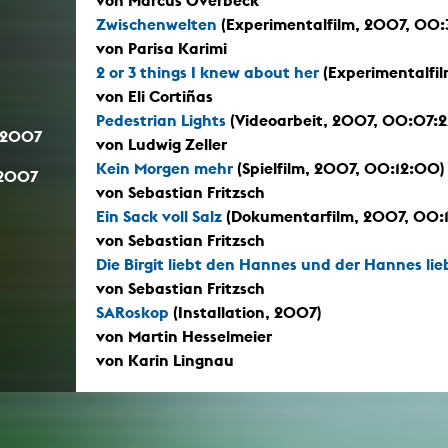
Zwischenwelten
(Experimentalfilm, 2007, 00:
von Parisa Karimi
2 or 3 things I knew about her
(Experimentalfi
von Eli Cortiñas
Pedestrian Lights
(Videoarbeit, 2007, 00:07:2
.2007
von Ludwig Zeller
Kein Morgen mehr
(Spielfilm, 2007, 00:12:00)
.2007
von Sebastian Fritzsch
Ein Sack voll Salz
(Dokumentarfilm, 2007, 00:
von Sebastian Fritzsch
Die Birgit liebt den Hannes und der Hannes lieb
von Sebastian Fritzsch
SARoskop
(Installation, 2007)
von Martin Hesselmeier
von Karin Lingnau