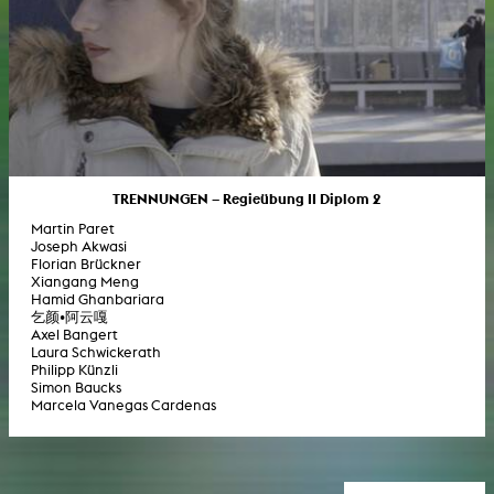
TRENNUNGEN – Regieübung II Diplom 2
Martin Paret
Joseph Akwasi
Florian Brückner
Xiangang Meng
Hamid Ghanbariara
乞颜•阿云嘎
Axel Bangert
Laura Schwickerath
Philipp Künzli
Simon Baucks
Marcela Vanegas Cardenas