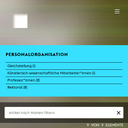
PERSONALORGANISATION
Gleichstellung (
1
)
Künstlerisch-wissenschaftliche Mitarbeiter*innen (
1
)
Professor*innen (
2
)
Rektorat (
8
)
9
VON
9
ELEMENTE