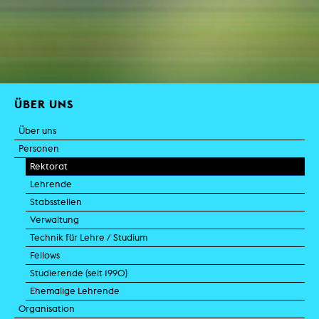
ÜBER UNS
Über uns
Personen
Rektorat
Lehrende
Stabsstellen
Verwaltung
Technik für Lehre / Studium
Fellows
Studierende (seit 1990)
Ehemalige Lehrende
Organisation