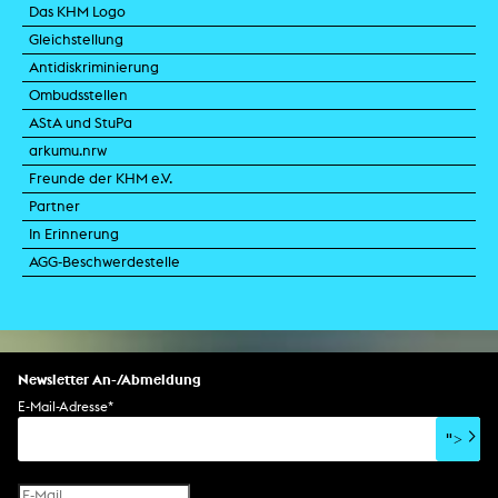
Das KHM Logo
Gleichstellung
Antidiskriminierung
Ombudsstellen
AStA und StuPa
arkumu.nrw
Freunde der KHM e.V.
Partner
In Erinnerung
AGG-Beschwerdestelle
Newsletter An-/Abmeldung
E-Mail-Adresse
*
">