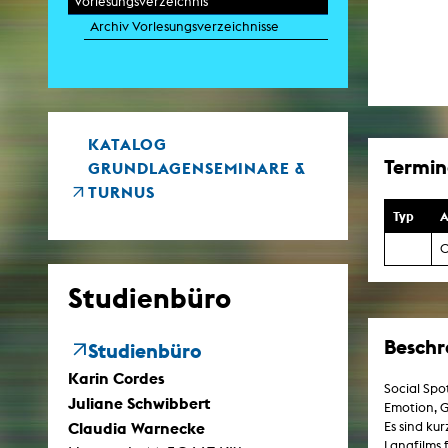
Vorlesungsverzeichnis
Archiv Vorlesungsverzeichnisse
Zei
K
Kunstwis
Queer
KATALOG
Termine
GRUNDLAGENSEMINARE &
TURNUS
Typ
A
0
Studienbüro
Beschr
Studienbüro
Karin Cordes
Social Spo
Juliane Schwibbert
Emotion, G
Claudia Warnecke
Es sind ku
Langfilms 