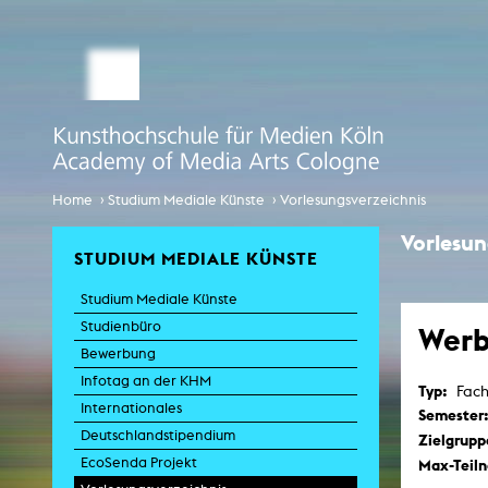
STUDIUM MEDIALE KÜNSTE
Studienbüro
Bewerbung
Comp
Globalisi
Infotag an der KHM
›
›
Home
Studium Mediale Künste
Vorlesungsverzeichnis
Internationales
Vorlesu
STUDIUM MEDIALE KÜNSTE
EcoSenda
Studium Mediale Künste
Internationales
Studienbüro
Werb
Vorlesungsverzeichnis
Bewerbung
Infotag an der KHM
Typ:
Fac
K
Internationales
Semester
Deutschlandstipendium
Zielgrupp
EcoSenda Projekt
Max-Teil