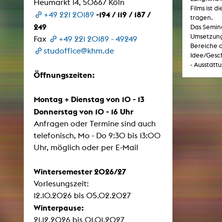
Heumarkt 14, 50667 Köln
Films ist d
-194 / 119 / 187 /
+49 221 20189
tragen.
249
Das Semina
ARCHIV
Umsetzung/
Fax
+49 221 20189 - 49249
Bereiche d
studoffice@khm.de
Künstlerische Arbeiten Studierende
Idee/Gesch
- Ausstattu
KHM Forschung
Öffnungszeiten:
KHM Rundgänge
Montag + Dienstag von 10 - 13
Veranstaltungen / Mitschnitte
Donnerstag von 10 - 16 Uhr
Schreiben, was kommt
Anfragen oder Termine sind auch
telefonisch, Mo - Do 9:30 bis 13:00
Kölsch-Glas-Edition
Uhr, möglich oder per E-Mail
Photoszene an der KHM
25 Jahre KHM / Studiogespräche
Wintersemester 2026/27
Vorlesungszeit:
12.10.2026 bis 05.02.2027
Winterpause:
21.12.2026 bis 01.01.2027