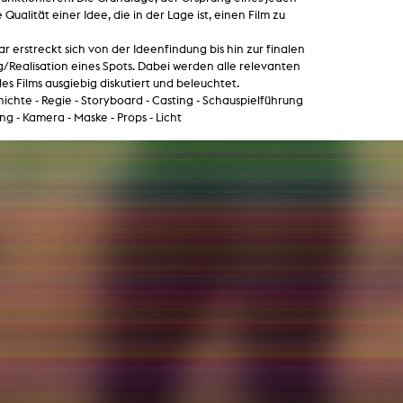
Zentrale Ausleihe
ie Qualität einer Idee, die in der Lage ist, einen Film zu
r erstreckt sich von der Ideenfindung bis hin zur finalen
BIBLIOTHEK
ÜBER UNS
Realisation eines Spots. Dabei werden alle relevanten
es Films ausgiebig diskutiert und beleuchtet.
Digitale Bibliothek
Personen
ichte - Regie - Storyboard - Casting - Schauspielführung
ng - Kamera - Maske - Props - Licht
Filme
Organisation
Bücher
Das KHM Logo
Zeitschriften
Gleichstellung
Nützliche Hilfen / Kontakte
Sounds
Förderpreis für FLINTA*
Studium mit Kind
Semesterapparate
Antidiskriminierung
KHM Verlag
Ombudsstellen
edition KHM
KHM Journal
AStA und StuPa
LECTURE Reihe
Lab Jahrbuch
Freunde der KHM e.V.
off topic
Empfehlungen
Partner
Neuerwerbungen