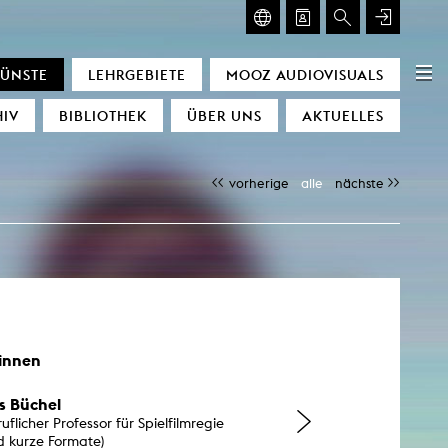
ISUALS
GLASMOOG
KÜNSTE
LEHRGEBIETE
MOOZ AUDIOVISUALS
OZ
Glasmoog
IV
BIBLIOTHEK
ÜBER UNS
AKTUELLES
ht Conditions
cators
vorherige
alle
nächste
nce
achines
amour
e
ing of time
scending Space)
gyetang
innen
rs Büchel
licher Professor für Spielfilmregie
d kurze Formate)