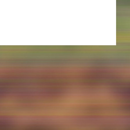
AKTUELLES
Alle Termine
Auszeichnungen
Festivalteilnahmen
Karriere
Jobs
Presse
Pressemitteilungen
Presse Downloads
Lehrende woanders