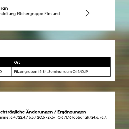
aran
nsleitung Fächergruppe Film und
n
Ort
00
Filzengraben 18-24, Seminarraum 0.18/0.19
chträgliche Änderungen / Ergänzungen
mine: 8.4./22.4./ 6.5./ 20.5 /27.5/ 10.6 /17.6 (optional) /24.6. /8.7.