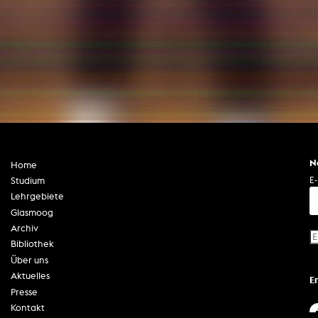
In Erinnerung
Publikationen Lehrende
Top 10 Ausleihe
Meldestelle Hinweisgeberschutzg
Rara
Open Access
AGG-Beschwerdestelle
N
Home
E-
Studium
Lehrgebiete
Glasmoog
Archiv
Bibliothek
Über uns
Aktuelles
E
Presse
Kontakt