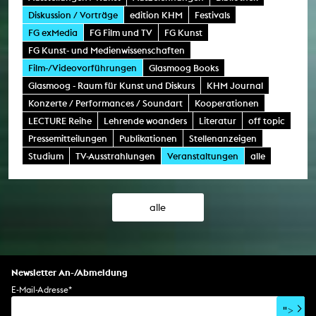
Diskussion / Vorträge
edition KHM
Festivals
FG exMedia
FG Film und TV
FG Kunst
FG Kunst- und Medienwissenschaften
Film-/Videovorführungen
Glasmoog Books
Glasmoog - Raum für Kunst und Diskurs
KHM Journal
Konzerte / Performances / Soundart
Kooperationen
LECTURE Reihe
Lehrende woanders
Literatur
off topic
Pressemitteilungen
Publikationen
Stellenanzeigen
Studium
TV-Ausstrahlungen
Veranstaltungen
alle
alle
Newsletter An-/Abmeldung
E-Mail-Adresse
*
">