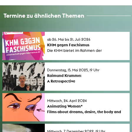
Termine zu ähnlichen Themen
ab 26. Mai bis 21. Juli 2026
KHM gegen Faschismus
Die KHM bietet im Rahmen der
bundesweiten Aktionswoche "Wissenschaft
gegen Faschismus" (1. bis 7. Juni 2026) eine
Reihe von Seminaren und öffentlichen
Donnerstag, 15. Mai 2025, 19 Uhr
Veranstaltungen an.
Raimund Krumme:
A Retrospective
Der Animationsfilmemacher kommt auf
Einladung von Prof. Isabel Herguera nach
Köln und präsentiert eine Auswahl seiner
Mittwoch, 24. April 2024
preisgekrönten Animationsfilme. Neben
Animating Women*
seiner eigenen künstlerischen Arbeit lehrte
Films about dreams, desire, the body and
Raimund Krumme u.a. am California Institute
the self. (Part 1)
of the Arts (CalArts) von 1997 bis 2001, an der
In zwei Filmprogrammen präsentiert Julia
Kunsthochschule für Medien Köln (KHM) von
Jesionek ausgewählte historische und
Mittwoch, 7. Dezember 2022, 19 Uhr
2006 bis 2016 und Taipei National School of