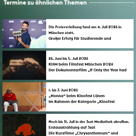
Termine zu ähnlichen Themen
Die Preisverleihung fand am 4. Juli 2026 in
München statt.
Großer Erfolg für Studierende und
Absolvent*innen der KHM beim FILMFEST
MÜNCHEN 2026
Der erste lange Dokumentarfilm „If Only the
26. Juni bis 5. Juli 2026
Year Had 364 Days” des KHM-Studenten
KHM beim Filmfest München 2026
Almourad Aldeeb wurde vom Publikum als
Der Dokumentarfilm „If Only the Year had
bester internationaler Film mit dem
364 Days” des KHM-Studenten Almourad
„Audience Award 2026” ausgezeichnet.
Aldeeb feiert beim Filmfest München 2026
Drei Absolventen der Kunsthochschule für
seine deutsche Premiere. Auch
Medien Köln erhielten bedeutende
1. bis 7. Juni 2026
Absolvent*innen der KHM sind in diesem
„Nonna“ beim Kinofest Lünen
Jurypreise.
Jahr mit ihren neuen Filmen stark beim
Im Rahmen der Kategorie „Kinofest
Festival vertreten.
Regional“ läuft „Nonna“ von KHM-
Studenten Vincent Graf beim 35. Kinofest
Lünen.
Noch bis 31. Juli in der 3sat-Mediathek abrufbar.
Erstausstrahlung auf 3sat
Die Kurzfilme „Chrysanthemum“ und