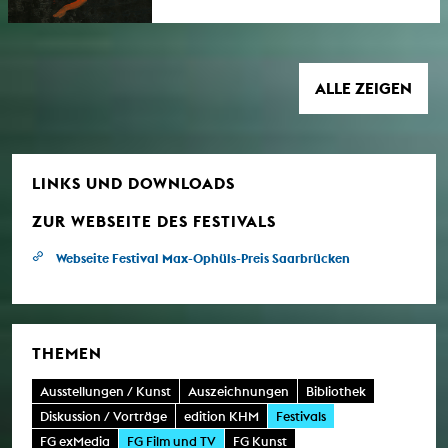
„ghosting mother“ werden erstmals im
Fernsehen ausgestrahlt. Beide Filme wurden
bei den Kurzfilmtagen Oberhausen 2025
ausgezeichnet. Noch bis 31. Juli sind sie in
der 3sat-Mediathek zu sehen.
ALLE ZEIGEN
LINKS UND DOWNLOADS
ZUR WEBSEITE DES FESTIVALS
Webseite Festival Max-Ophüls-Preis Saarbrücken
THEMEN
Ausstellungen / Kunst
Auszeichnungen
Bibliothek
Diskussion / Vorträge
edition KHM
Festivals
FG exMedia
FG Film und TV
FG Kunst