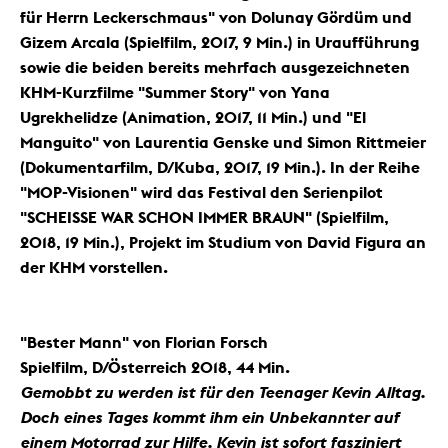
für Herrn Leckerschmaus" von Dolunay Gördüm und
Gizem Arcala
(Spielfilm, 2017, 9 Min.) in Uraufführung
sowie die beiden bereits mehrfach ausgezeichneten
KHM-Kurzfilme
"Summer Story" von Yana
Ugrekhelidze
(Animation, 2017, 11 Min.) und
"El
Manguito" von Laurentia Genske und Simon Rittmeier
(Dokumentarfilm, D/Kuba, 2017, 19 Min.). In der Reihe
"MOP-Visionen" wird das Festival den Serienpilot
"SCHEISSE WAR SCHON IMMER BRAUN"
(Spielfilm,
2018, 19 Min.), Projekt im Studium von
David Figura
an
der KHM vorstellen.
"Bester Mann" von Florian Forsch
Spielfilm, D/Österreich 2018, 44 Min.
Gemobbt zu werden ist für den Teenager Kevin Alltag.
Doch eines Tages kommt ihm ein Unbekannter auf
einem Motorrad zur Hilfe. Kevin ist sofort fasziniert