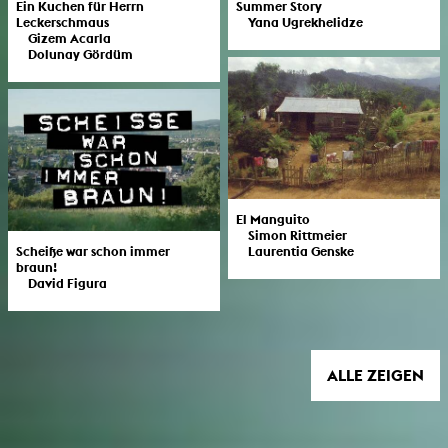
Ein Kuchen für Herrn
Summer Story
Leckerschmaus
Yana Ugrekhelidze
Gizem Acarla
Dolunay Gördüm
El Manguito
Simon Rittmeier
Scheiße war schon immer
Laurentia Genske
braun!
David Figura
ALLE ZEIGEN