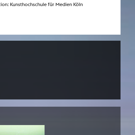
ion: Kunsthochschule für Medien Köln
AKTUELLES
Alle Termine
Auszeichnungen
Festivalteilnahmen
Karriere
Jobs
Presse
Pressemitteilungen
Presse Downloads
Lehrende woanders