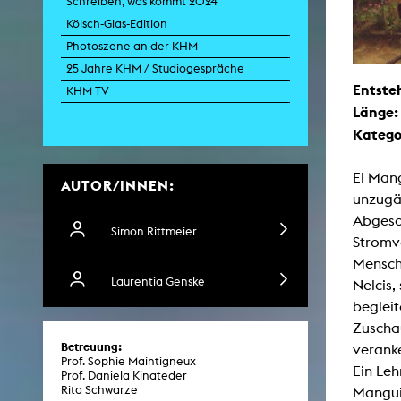
Schreiben, was kommt 2024
Kölsch-Glas-Edition
Photoszene an der KHM
Zei
25 Jahre KHM / Studiogespräche
Entste
K
KHM TV
Länge
Kunstwis
Queer
Katego
El Mang
AUTOR/INNEN:
unzugä
Abgesc
Simon Rittmeier
Stromv
Mensche
Laurentia Genske
Nelcis,
begleit
Zuschau
Betreuung:
veranke
Prof. Sophie Maintigneux
Ein Leh
Prof. Daniela Kinateder
Rita Schwarze
Manguit