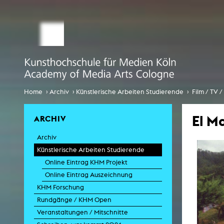
STUDIUM MEDIALE KÜNSTE
Studienbüro
Bewerbung
Comp
Globalisi
Infotag an der KHM
›
›
›
Home
Archiv
Künstlerische Arbeiten Studierende
Film / TV 
Internationales
El M
ARCHIV
EcoSenda
Archiv
Internationales
Künstlerische Arbeiten Studierende
Vorlesungsverzeichnis
Online Eintrag KHM Projekt
Online Eintrag Auszeichnung
K
KHM Forschung
Rundgänge / KHM Open
Veranstaltungen / Mitschnitte