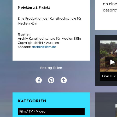
an eine
Projektart:
2. Projekt
gesorgt
ARCHIV
Eine Produktion der Kunsthochschule für
Medien Köln
Künstlerische Arbeiten Studierende
Quelle:
KHM Forschung
Archiv Kunsthochschule für Medien Köln
Copyright: KHM / Autoren
KHM Rundgänge
Kontakt:
archiv@khm.de
Veranstaltungen / Mitschnitte
Schreiben, was kommt
Beitrag Teilen
Kölsch-Glas-Edition
TRAILER
Photoszene an der KHM
25 Jahre KHM / Studiogespräche
KATEGORIEN
Film / TV / Video