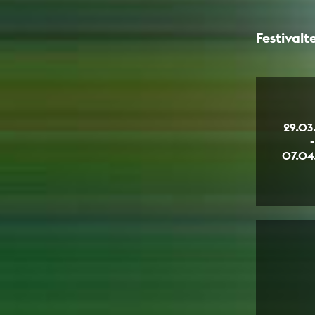
Festival
29.03
-
07.04