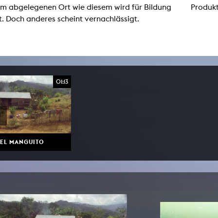
m abgelegenen Ort wie diesem wird für Bildung
Produkt
Zentrale Ausleihe
. Doch anderes scheint vernachlässigt.
BIBLIOTHEK
ÜBER UNS
Digitale Bibliothek
Personen
Filme
Organisation
01:13
Bücher
Das KHM Logo
Zeitschriften
Gleichstellung
Nützliche Hilfen / Kontakte
Sounds
Förderpreis für FLINTA*
Studium mit Kind
Semesterapparate
Antidiskriminierung
 EL MANGUITO
KHM Verlag
Ombudsstellen
edition KHM
KHM Journal
AStA und StuPa
LECTURE Reihe
Lab Jahrbuch
Freunde der KHM e.V.
off topic
Empfehlungen
Partner
Neuerwerbungen