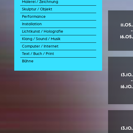
Malerei / Zeichnung
Videoarbeit
Fotoarbeit
Skulptur / Objekt
Videoperformance
Dokumentarfotografie
Malerei
Performance
Videoinstallation
Fotoinstallation
Zeichnung
Skulptur
11.05
Installation
Videoskulptur
Collage
Objekt
Intervention
-
Lichtkunst / Holografie
Grafik
Modell
Szenografie
Kunst im öffentlichen Raum
16.05
Klang / Sound / Musik
aktion
Videoinstallation
Lichtinstallation
Computer / Internet
Performance-Vortrag
Installation
Holografische Arbeit
Soundtrack
Text / Buch / Print
Konzert
Rauminstallation
Holografieinstallation
Konzert
Interaktive Kunst
Bühne
Ausstellung
Lichtinstallation
Holografieskulptur
Klanginstallation
Generative Kunst
Dissertation
Bühnenstück
Klanginstallation
Komposition
Augmented Reality
Abgeschlossene Promotion
Bühnenstück
13.10
Performance
Mediale Raumgestaltung
Hörstück
Software
Literarischer Text
-
Kunst am Bau
Album
Computerspiel
Drehbuch
16.10
Soundeffekte
Benutzerinterface
Buchprojekt
CD-Rom
Publikation
Netzprojekt
Gestaltung
Virtual Reality
Text
Internet-Fernsehen
13.10
Computeranimation