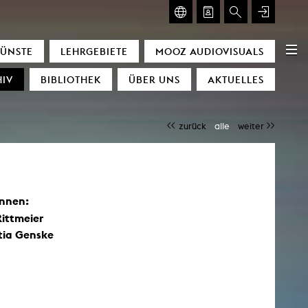
ISUALS
GLASMOOG
KÜNSTE
LEHRGEBIETE
MOOZ AUDIOVISUALS
OZ
Glasmoog
IV
BIBLIOTHEK
ÜBER UNS
AKTUELLES
ht Conditions
cators
zurück
alle
weiter
nce
achines
amour
e
innen:
ing of time
scending Space)
ittmeier
gyetang
tia Genske