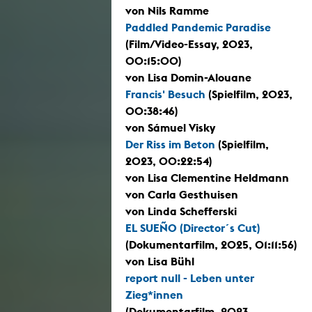
von Nils Ramme
Paddled Pandemic Paradise
(Film/Video-Essay, 2023,
00:15:00)
von Lisa Domin-Alouane
Francis' Besuch
(Spielfilm, 2023,
00:38:46)
von Sámuel Visky
Der Riss im Beton
(Spielfilm,
2023, 00:22:54)
von Lisa Clementine Heldmann
von Carla Gesthuisen
von Linda Schefferski
EL SUEÑO (Director´s Cut)
(Dokumentarfilm, 2025, 01:11:56)
von Lisa Bühl
report null - Leben unter
Zieg*innen
(Dokumentarfilm, 2023,