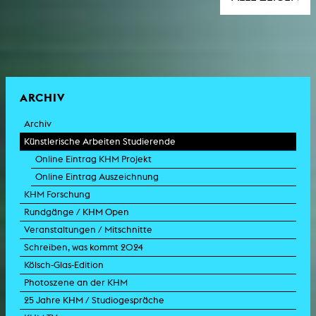
ARCHIV
Archiv
Künstlerische Arbeiten Studierende
Online Eintrag KHM Projekt
Online Eintrag Auszeichnung
KHM Forschung
Rundgänge / KHM Open
Veranstaltungen / Mitschnitte
Schreiben, was kommt 2024
Kölsch-Glas-Edition
Photoszene an der KHM
25 Jahre KHM / Studiogespräche