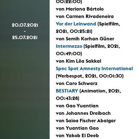
00:22:00)
von Mariana Bártolo
von Carmen Rivadeneira
Vor der Leinwand
(Spielfilm,
20.07.2021
-
2021, 00:25:21)
25.07.2021
von Semih Korhan Güner
Intermezzo
(Spielfilm, 2021,
00:49:00)
von Kim Lêa Sakkal
Spec Spot Amnesty International
(Werbespot, 2021, 00:01:30)
von Caro Schwarz
BESTIARY
(Animation, 2021,
00:43:28)
von Gao Yuantian
von Johannes Dreibach
von Saioa Fischer Abaigar
von Yuantian Gao
von Yakob El Deeb