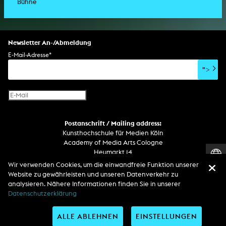
Bühne
Drehbuch
Ausstellung
Lichtinstallation
Holografieskulptur
Klanginstallation
Generative Kunst
Dissertation
Bildgestaltung/Kamera
Bühnenstück
Klanginstallation
Komposition
Augmented Reality
Abgeschlossene Promotion
Bühnenstück
Spezialeffekte
Performance
Mediale Raumgestaltung
Hörstück
Software
Literarischer Text
Setdesign
Kunst am Bau
Album
Computerspiel
Drehbuch
Newsletter An-/Abmeldung
Soundtrack
Soundeffekte
Benutzerinterface
Buchprojekt
E-Mail-Adresse
*
Film/Video-Essay
CD-Rom
Publikation
">
Netzprojekt
Gestaltung
Virtual Reality
Text
Internet-Fernsehen
Computeranimation
Postanschrift / Mailing address:
Computergrafik
Kunsthochschule für Medien Köln
Computerinstallation
Academy of Media Arts Cologne
Heumarkt 14
D-50667 Köln
Wir verwenden Cookies, um die einwandfreie Funktion unserer
Website zu gewährleisten und unseren Datenverkehr zu
Telefon
analysieren. Nähere Informationen finden Sie in unserer
Zentrale / Empfang +49 221 201 89 - 0 / - 400
Datenschutzerklärung
Wachdienst / Security guard +49 151 186 863 40 (19 Uhr bis 6 Uhr)
ALLE ABLEHNEN
EINSTELLUNGEN