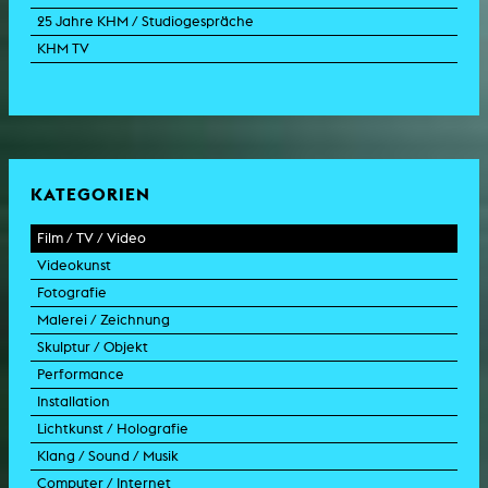
25 Jahre KHM / Studiogespräche
KHM TV
KATEGORIEN
Film / TV / Video
Videokunst
Spielfilm
Fotografie
Dokumentarfilm
Experimentalfilm
Malerei / Zeichnung
Doku-Drama
Videoarbeit
Fotoarbeit
Skulptur / Objekt
Animation
Videoperformance
Dokumentarfotografie
Malerei
Performance
Experimentalfilm
Videoinstallation
Fotoinstallation
Zeichnung
Skulptur
Installation
TV-Format
Videoskulptur
Collage
Objekt
Intervention
Lichtkunst / Holografie
TV-Design
Grafik
Modell
Szenografie
Kunst im öffentlichen Raum
Klang / Sound / Musik
Werbespot
aktion
Videoinstallation
Lichtinstallation
Computer / Internet
Trailer für Film
Performance-Vortrag
Installation
Holografische Arbeit
Soundtrack