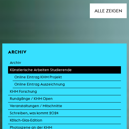
ALLE ZEIGEN
ARCHIV
Archiv
Künstlerische Arbeiten Studierende
Online Eintrag KHM Projekt
Online Eintrag Auszeichnung
KHM Forschung
Rundgänge / KHM Open
Veranstaltungen / Mitschnitte
Schreiben, was kommt 2024
Kölsch-Glas-Edition
Photoszene an der KHM