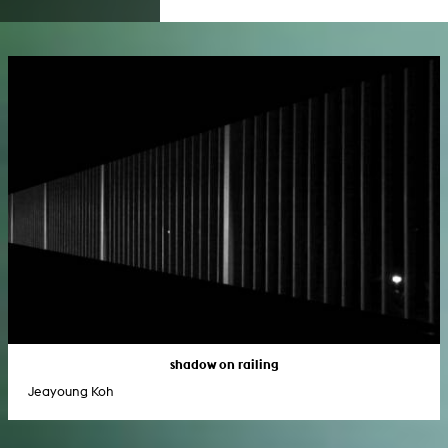
shadow on railing
Jeayoung Koh