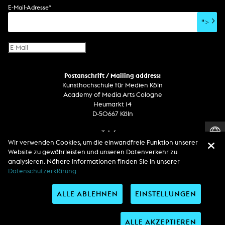
Soundtrack
Soundeffekte
Benutzerinterface
Buchprojekt
E-Mail-Adresse
*
Film/Video-Essay
CD-Rom
Publikation
">
Netzprojekt
Gestaltung
Virtual Reality
Text
Internet-Fernsehen
Computeranimation
Postanschrift / Mailing address:
Computergrafik
Kunsthochschule für Medien Köln
Computerinstallation
Academy of Media Arts Cologne
Heumarkt 14
D-50667 Köln
Telefon
Wir verwenden Cookies, um die einwandfreie Funktion unserer
Zentrale / Empfang +49 221 201 89 - 0 / - 400
Website zu gewährleisten und unseren Datenverkehr zu
Wachdienst / Security guard +49 151 186 863 40 (19 Uhr bis 6 Uhr)
analysieren. Nähere Informationen finden Sie in unserer
Datenschutzerklärung
Entdecken Sie uns auf
ALLE ABLEHNEN
EINSTELLUNGEN
ALLE AKZEPTIEREN