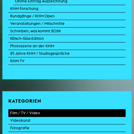
Online Eintrag Auszeichnung
KHM Forschung
Rundgänge / KHM Open
Veranstaltungen / Mitschnitte
Schreiben, was kommt 2024
Kölsch-Glas-Edition
Photoszene an der KHM
25 Jahre KHM / Studiogespräche
KHM TV
KATEGORIEN
Film / TV / Video
Videokunst
Spielfilm
Fotografie
Dokumentarfilm
Experimentalfilm