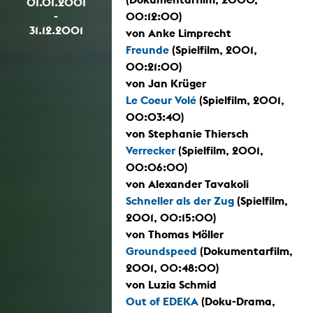
01.01.2001
-
00:12:00)
31.12.2001
von Anke Limprecht
Freunde
(Spielfilm, 2001,
00:21:00)
von Jan Krüger
Le Coeur Volé
(Spielfilm, 2001,
00:03:40)
von Stephanie Thiersch
Verrecker
(Spielfilm, 2001,
00:06:00)
von Alexander Tavakoli
Schneller als der Zug
(Spielfilm,
2001, 00:15:00)
von Thomas Möller
Groundspeed
(Dokumentarfilm,
2001, 00:48:00)
von Luzia Schmid
Out of EDEKA
(Doku-Drama,