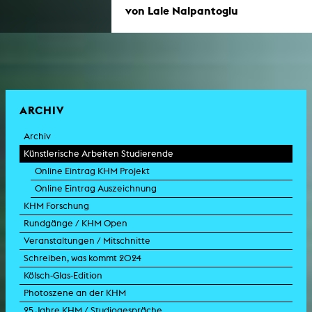
von Lale Nalpantoglu
ARCHIV
Archiv
Künstlerische Arbeiten Studierende
Online Eintrag KHM Projekt
Online Eintrag Auszeichnung
KHM Forschung
Rundgänge / KHM Open
Veranstaltungen / Mitschnitte
Schreiben, was kommt 2024
Kölsch-Glas-Edition
Photoszene an der KHM
25 Jahre KHM / Studiogespräche