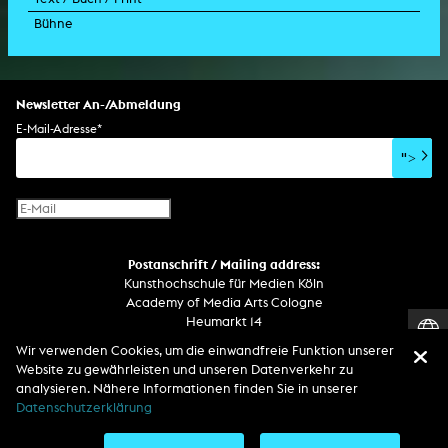
Bühne
Drehbuch
Ausstellung
Lichtinstallation
Holografieskulptur
Klanginstallation
Generative Kunst
Dissertation
Bildgestaltung/Kamera
Bühnenstück
Klanginstallation
Komposition
Augmented Reality
Abgeschlossene Promotion
Bühnenstück
Spezialeffekte
Performance
Mediale Raumgestaltung
Hörstück
Software
Literarischer Text
Setdesign
Kunst am Bau
Album
Computerspiel
Drehbuch
Newsletter An-/Abmeldung
Soundtrack
Soundeffekte
Benutzerinterface
Buchprojekt
E-Mail-Adresse
*
Film/Video-Essay
CD-Rom
Publikation
">
Netzprojekt
Gestaltung
Virtual Reality
Text
Internet-Fernsehen
Computeranimation
Postanschrift / Mailing address:
Computergrafik
Kunsthochschule für Medien Köln
Computerinstallation
Academy of Media Arts Cologne
Heumarkt 14
D-50667 Köln
Wir verwenden Cookies, um die einwandfreie Funktion unserer
Website zu gewährleisten und unseren Datenverkehr zu
Telefon
analysieren. Nähere Informationen finden Sie in unserer
Zentrale / Empfang +49 221 201 89 - 0 / - 400
Datenschutzerklärung
Wachdienst / Security guard +49 151 186 863 40 (19 Uhr bis 6 Uhr)