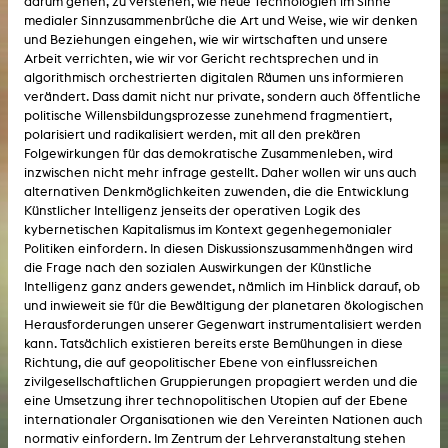
darum gehen, zu verstehen, wie neue Technologien im Sinne
medialer Sinnzusammenbrüche die Art und Weise, wie wir denken
und Beziehungen eingehen, wie wir wirtschaften und unsere
Arbeit verrichten, wie wir vor Gericht rechtsprechen und in
algorithmisch orchestrierten digitalen Räumen uns informieren
verändert. Dass damit nicht nur private, sondern auch öffentliche
politische Willensbildungsprozesse zunehmend fragmentiert,
polarisiert und radikalisiert werden, mit all den prekären
Folgewirkungen für das demokratische Zusammenleben, wird
inzwischen nicht mehr infrage gestellt. Daher wollen wir uns auch
alternativen Denkmöglichkeiten zuwenden, die die Entwicklung
Künstlicher Intelligenz jenseits der operativen Logik des
kybernetischen Kapitalismus im Kontext gegenhegemonialer
Politiken einfordern. In diesen Diskussionszusammenhängen wird
die Frage nach den sozialen Auswirkungen der Künstliche
Intelligenz ganz anders gewendet, nämlich im Hinblick darauf, ob
und inwieweit sie für die Bewältigung der planetaren ökologischen
Herausforderungen unserer Gegenwart instrumentalisiert werden
kann. Tatsächlich existieren bereits erste Bemühungen in diese
Richtung, die auf geopolitischer Ebene von einflussreichen
zivilgesellschaftlichen Gruppierungen propagiert werden und die
eine Umsetzung ihrer technopolitischen Utopien auf der Ebene
internationaler Organisationen wie den Vereinten Nationen auch
normativ einfordern. Im Zentrum der Lehrveranstaltung stehen