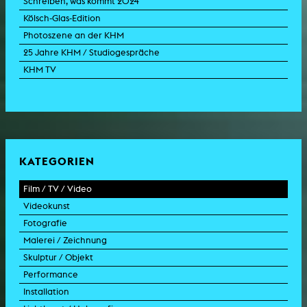
Schreiben, was kommt 2024
Kölsch-Glas-Edition
Photoszene an der KHM
25 Jahre KHM / Studiogespräche
KHM TV
KATEGORIEN
Film / TV / Video
Videokunst
Spielfilm
Fotografie
Dokumentarfilm
Experimentalfilm
Malerei / Zeichnung
Doku-Drama
Videoarbeit
Fotoarbeit
Skulptur / Objekt
Animation
Videoperformance
Dokumentarfotografie
Malerei
Performance
Experimentalfilm
Videoinstallation
Fotoinstallation
Zeichnung
Skulptur
Installation
TV-Format
Videoskulptur
Collage
Objekt
Intervention