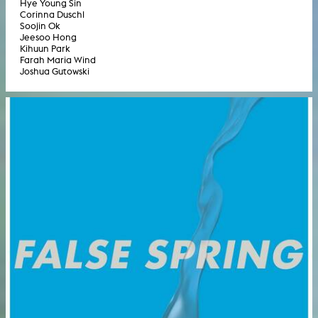
Hye Young Sin
Corinna Duschl
Soojin Ok
Jeesoo Hong
Kihuun Park
Farah Maria Wind
Joshua Gutowski