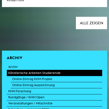
Kihuun Park
ALLE ZEIGEN
ARCHIV
Archiv
Künstlerische Arbeiten Studierende
Online Eintrag KHM Projekt
Online Eintrag Auszeichnung
KHM Forschung
Rundgänge / KHM Open
Veranstaltungen / Mitschnitte