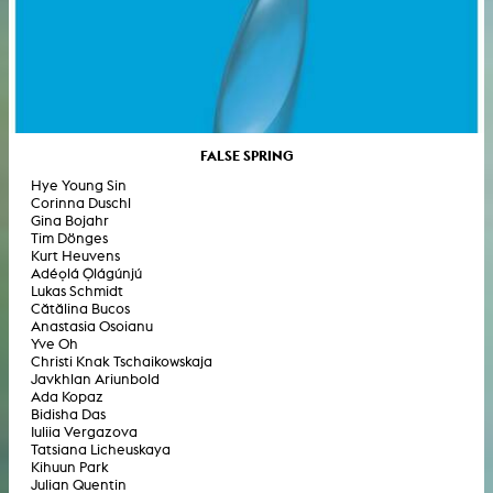
FALSE SPRING
Hye Young Sin
Corinna Duschl
Gina Bojahr
Tim Dönges
Kurt Heuvens
Adéọlá Ọlágúnjú
Lukas Schmidt
Cătălina Bucos
Anastasia Osoianu
Yve Oh
Christi Knak Tschaikowskaja
Javkhlan Ariunbold
Ada Kopaz
Bidisha Das
Iuliia Vergazova
Tatsiana Licheuskaya
Kihuun Park
Julian Quentin