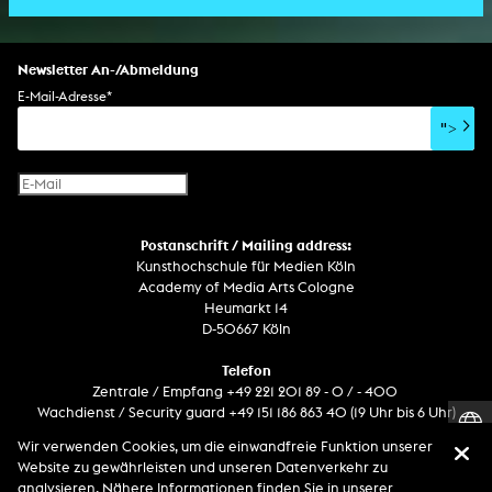
Bildgestaltung/Kamera
Bühnenstück
Klanginstallation
Komposition
Augmented Reality
Abgeschlossene Promotion
Bühnenstück
Spezialeffekte
Performance
Mediale Raumgestaltung
Hörstück
Software
Literarischer Text
Setdesign
Kunst am Bau
Album
Computerspiel
Drehbuch
Newsletter An-/Abmeldung
Soundtrack
Soundeffekte
Benutzerinterface
Buchprojekt
E-Mail-Adresse
*
Film/Video-Essay
CD-Rom
Publikation
">
Netzprojekt
Gestaltung
Virtual Reality
Text
Internet-Fernsehen
Computeranimation
Postanschrift / Mailing address:
Computergrafik
Kunsthochschule für Medien Köln
Computerinstallation
Academy of Media Arts Cologne
Heumarkt 14
D-50667 Köln
Telefon
Zentrale / Empfang +49 221 201 89 - 0 / - 400
Wachdienst / Security guard +49 151 186 863 40 (19 Uhr bis 6 Uhr)
Wir verwenden Cookies, um die einwandfreie Funktion unserer
Website zu gewährleisten und unseren Datenverkehr zu
Entdecken Sie uns auf
analysieren. Nähere Informationen finden Sie in unserer