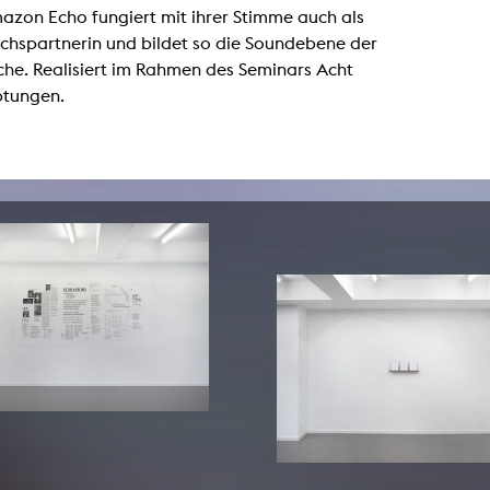
Zentrale Ausleihe
azon Echo fungiert mit ihrer Stimme auch als
chspartnerin und bildet so die Soundebene der
BIBLIOTHEK
ÜBER UNS
he. Realisiert im Rahmen des Seminars Acht
tungen.
Digitale Bibliothek
Personen
Filme
Organisation
Bücher
Das KHM Logo
Zeitschriften
Gleichstellung
Nützliche Hilfen / Kontakte
Sounds
Förderpreis für FLINTA*
Studium mit Kind
Semesterapparate
Antidiskriminierung
KHM Verlag
Ombudsstellen
edition KHM
KHM Journal
AStA und StuPa
LECTURE Reihe
Lab Jahrbuch
Freunde der KHM e.V.
off topic
Empfehlungen
Partner
Neuerwerbungen