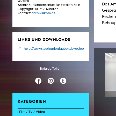
Quelle:
Das Am
Archiv Kunsthochschule für Medien Köln
Copyright: KHM / Autoren
Gesprä
Kontakt:
archiv@khm.de
ARCHIV
Recherc
Behaup
Künstlerische Arbeiten Studierende
KHM Forschung
LINKS UND DOWNLOADS
KHM Rundgänge
http://www.stephanieglauber.de/echoausstellung.html
Veranstaltungen / Mitschnitte
Schreiben, was kommt
Beitrag Teilen
Kölsch-Glas-Edition
Photoszene an der KHM
25 Jahre KHM / Studiogespräche
KATEGORIEN
Film / TV / Video