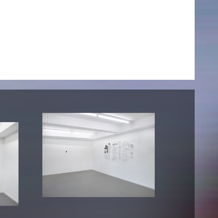
AKTUELLES
Alle Termine
Auszeichnungen
Festivalteilnahmen
Karriere
Jobs
Presse
Pressemitteilungen
Presse Downloads
Lehrende woanders