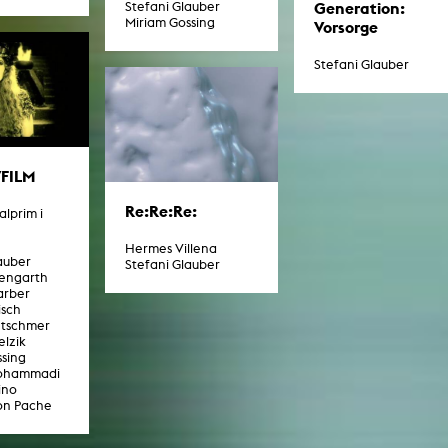
Generation:
Stefani Glauber
Miriam Gossing
Vorsorge
Stefani Glauber
FILM
Re:Re:Re:
lprim i
Hermes Villena
auber
Stefani Glauber
engarth
arber
isch
etschmer
elzik
ssing
ohammadi
ino
mon Pache