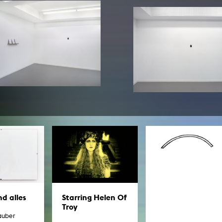
In Erinnerung
Publikationen Lehrende
Top 10 Ausleihe
Meldestelle Hinweisgeberschutzg
Rara
Open Access
AGG-Beschwerdestelle
d alles
Starring Helen Of
Troy
auber