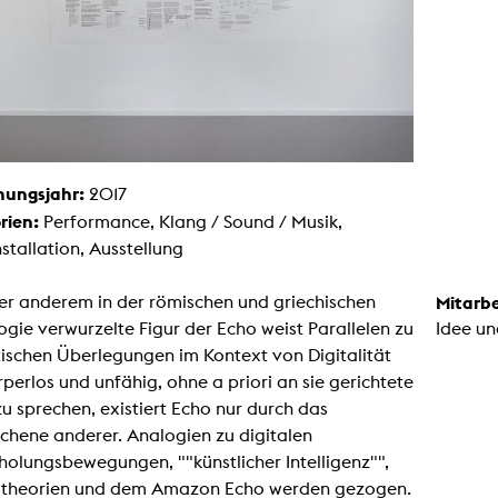
Malerei / Skulptur
Multispecies Storytelling
Netze
Videokunst / Performance
tgenössische Kunst / Globaler Süden
unst- und Medienwissenschaften
senschaft mit erweitertem Materialbegriff
 Studies in Künsten und Wissenschaft
Transversale Ästhetik
hungsjahr:
2017
Labore / Studios
rien:
Performance, Klang / Sound / Musik,
Animationsstudio
Aula
stallation, Ausstellung
Case – Projektraum Fotgrafie
Computer Seminarraum
3-D-Labor
er anderem in der römischen und griechischen
Mitarbe
exMedia Lab
gie verwurzelte Figur der Echo weist Parallelen zu
Idee un
Filmstudios
Fotolabor
ischen Überlegungen im Kontext von Digitalität
Grading
rperlos und unfähig, ohne a priori an sie gerichtete
Infrastruktur
Elektroniklabor
u sprechen, existiert Echo nur durch das
Multispecies Studio
chene anderer. Analogien zu digitalen
Kameratechnik
Schnittplätze
olungsbewegungen, ""künstlicher Intelligenz"",
Tonstudios
theorien und dem Amazon Echo werden gezogen.
Werkstatt