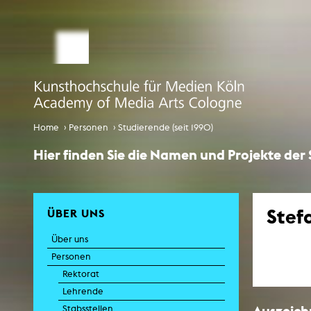
STUDIUM MEDIALE KÜNSTE
Studienbüro
Bewerbung
Comp
Globalisi
Infotag an der KHM
›
›
Home
Personen
Studierende (seit 1990)
Internationales
Hier finden Sie die Namen und Projekte der
EcoSenda
Internationales
Stef
ÜBER UNS
Vorlesungsverzeichnis
Über uns
K
Personen
Rektorat
Lehrende
Auszeic
Stabsstellen