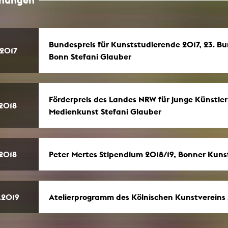
Malerei / Skulptur
Multispecies Storytelling
Netze
Videokunst / Performance
tgenössische Kunst / Globaler Süden
Bundespreis für Kunststudierende 2017, 23. B
.2017
unst- und Medienwissenschaften
Bonn Stefani Glauber
senschaft mit erweitertem Materialbegriff
 Studies in Künsten und Wissenschaft
Transversale Ästhetik
Labore / Studios
Förderpreis des Landes NRW für junge Künstler
.2018
Animationsstudio
Medienkunst Stefani Glauber
Aula
Case – Projektraum Fotgrafie
Computer Seminarraum
3-D-Labor
exMedia Lab
.2018
Peter Mertes Stipendium 2018/19, Bonner Kuns
Filmstudios
Fotolabor
Grading
Infrastruktur
Elektroniklabor
Multispecies Studio
.2019
Atelierprogramm des Kölnischen Kunstvereins 
Kameratechnik
Schnittplätze
Tonstudios
Werkstatt