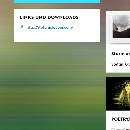
LINKS UND DOWNLOADS
ARCHIV
http://stefaniglauber.com/
Künstlerische Arbeiten Studierende
KHM Forschung
KHM Rundgänge
Sturm un
Veranstaltungen / Mitschnitte
Stefani Gl
Schreiben, was kommt
Kölsch-Glas-Edition
Photoszene an der KHM
25 Jahre KHM / Studiogespräche
POETRY/
Quimu Casa