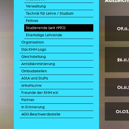
Verwaltung
Technik für Lehre / Studium
Fellows
Zei
Studierende (seit 1990)
09.11
K
Ehemalige Lehrende
Kunstwis
Queer
Organisation
Das KHM Logo
Gleichstellung
26.11
Antidiskriminierung
Ombudsstellen
AStA und StuPa
arkumu.nrw
01.11
Freunde der KHM e.V.
Partner
In Erinnerung
01.03
AGG-Beschwerdestelle