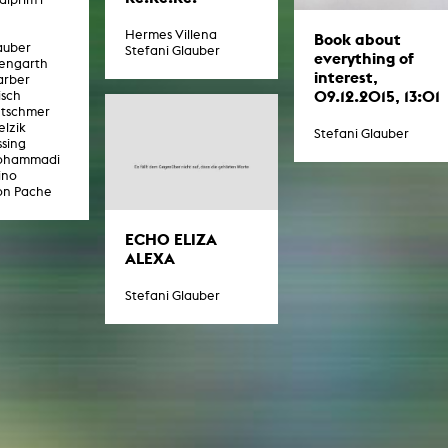
In Erinnerung
Publikationen Lehrende
Top 10 Ausleihe
Hermes Villena
Book about
Meldestelle Hinweisgeberschutzg
Rara
auber
Stefani Glauber
everything of
engarth
Open Access
AGG-Beschwerdestelle
interest,
arber
09.12.2015, 13:01
isch
etschmer
elzik
Stefani Glauber
ssing
ohammadi
ino
mon Pache
ECHO ELIZA
ALEXA
Stefani Glauber