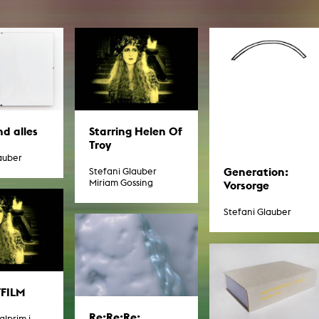
Zentrale Ausleihe
BIBLIOTHEK
ÜBER UNS
Digitale Bibliothek
Personen
Filme
Organisation
Bücher
Das KHM Logo
d alles
Starring Helen Of
Troy
Zeitschriften
Gleichstellung
auber
Nützliche Hilfen / Kontakte
Generation:
Stefani Glauber
Sounds
Förderpreis für FLINTA*
Miriam Gossing
Vorsorge
Studium mit Kind
Semesterapparate
Antidiskriminierung
Stefani Glauber
KHM Verlag
Ombudsstellen
edition KHM
KHM Journal
AStA und StuPa
LECTURE Reihe
Lab Jahrbuch
Freunde der KHM e.V.
off topic
FILM
Empfehlungen
Partner
Re:Re:Re:
Neuerwerbungen
lprim i