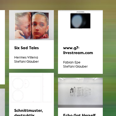
AKTUELLES
Alle Termine
Auszeichnungen
Festivalteilnahmen
www.g7-
Six Sad Tales
livestream.com
Karriere
Hermes Villena
Jobs
Stefani Glauber
Fabian Epe
Stefani Glauber
Presse
Pressemitteilungen
Presse Downloads
Lehrende woanders
Schnittmuster,
destruktiv
Echo Got Herself