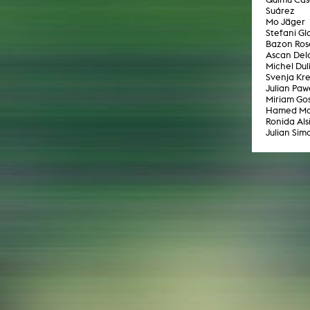
Suárez
Mo Jäger
Stefani Gl
Bazon Ros
Ascan Del
Michel Dul
Svenja Kr
Julian Paw
Miriam Go
Hamed M
Ronida Als
Julian Si