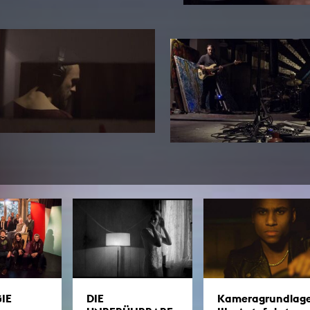
In Erinnerung
Publikationen Lehrende
Top 10 Ausleihe
Meldestelle Hinweisgeberschutzg
Rara
Open Access
AGG-Beschwerdestelle
GIE
DIE
Kameragrundlag