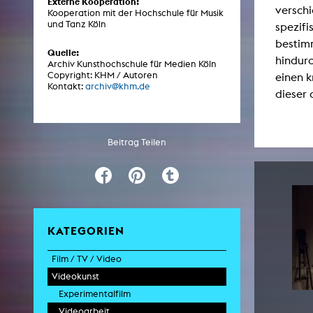
Externe Kooperation:
verschi
Kooperation mit der Hochschule für Musik
und Tanz Köln
spezif
bestimm
ARCHIV
Quelle:
hindurc
Archiv Kunsthochschule für Medien Köln
Copyright: KHM / Autoren
einen k
Künstlerische Arbeiten Studierende
Kontakt:
archiv@khm.de
dieser
KHM Forschung
KHM Rundgänge
Beitrag Teilen
Veranstaltungen / Mitschnitte
Schreiben, was kommt
Kölsch-Glas-Edition
Photoszene an der KHM
KATEGORIEN
25 Jahre KHM / Studiogespräche
Film / TV / Video
Videokunst
Spielfilm
Dokumentarfilm
Experimentalfilm
Doku-Drama
Videoarbeit