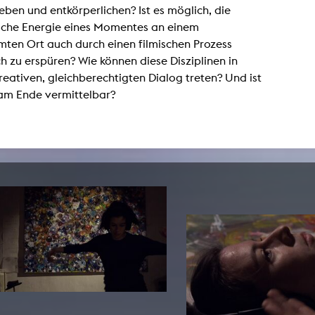
eben und entkörperlichen? Ist es möglich, die
Zentrale Ausleihe
ische Energie eines Momentes an einem
ten Ort auch durch einen filmischen Prozess
BIBLIOTHEK
ÜBER UNS
h zu erspüren? Wie können diese Disziplinen in
reativen, gleichberechtigten Dialog treten? Und ist
Digitale Bibliothek
Personen
 am Ende vermittelbar?
Filme
Organisation
Bücher
Das KHM Logo
Zeitschriften
Gleichstellung
Nützliche Hilfen / Kontakte
Sounds
Förderpreis für FLINTA*
Studium mit Kind
Semesterapparate
Antidiskriminierung
KHM Verlag
Ombudsstellen
edition KHM
KHM Journal
AStA und StuPa
LECTURE Reihe
Lab Jahrbuch
Freunde der KHM e.V.
off topic
Empfehlungen
Partner
Neuerwerbungen