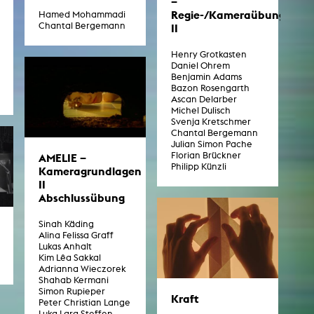
–
Regie-/Kameraübung
Hamed Mohammadi
Chantal Bergemann
II
Henry Grotkasten
Daniel Ohrem
Benjamin Adams
Bazon Rosengarth
Ascan Delarber
Michel Dulisch
Svenja Kretschmer
Chantal Bergemann
Julian Simon Pache
Florian Brückner
AMELIE –
Philipp Künzli
Kameragrundlagen
II
Abschlussübung
Sinah Käding
Alina Felissa Graff
Lukas Anhalt
Kim Lêa Sakkal
Adrianna Wieczorek
Shahab Kermani
Simon Rupieper
Kraft
Peter Christian Lange
Luka Lara Steffen