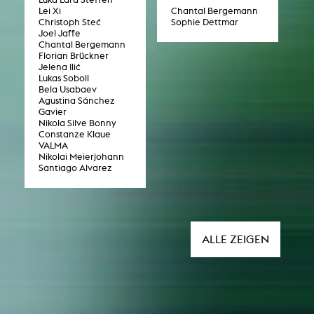
Lei Xi
Chantal Bergemann
Christoph Steć
Sophie Dettmar
Joel Jaffe
Chantal Bergemann
Florian Brückner
Jelena Ilić
Lukas Soboll
Bela Usabaev
Agustina Sánchez
Gavier
Nikola Silve Bonny
Constanze Klaue
VALMA
Nikolai Meierjohann
Santiago Alvarez
ALLE ZEIGEN