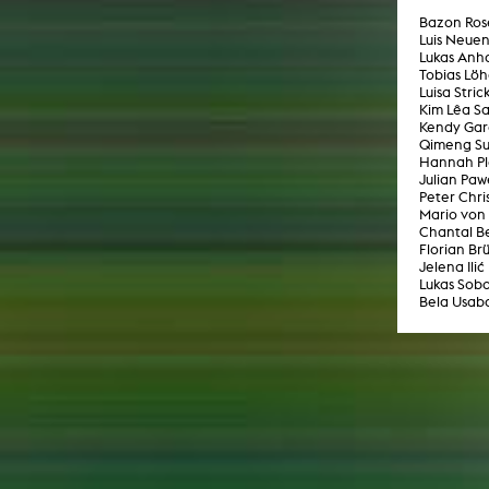
Bazon Ros
Netzprojekt
Gestaltung
Luis Neue
Virtual Reality
Text
Lukas Anha
Tobias Lö
Internet-Fernsehen
Luisa Stric
Computeranimation
Kim Lêa Sa
Kendy Gar
Computergrafik
Qimeng S
Hannah Pl
Computerinstallation
Julian Paw
Peter Chri
Mario von
Chantal 
Florian Br
Jelena Ilić
Lukas Sobo
Bela Usab