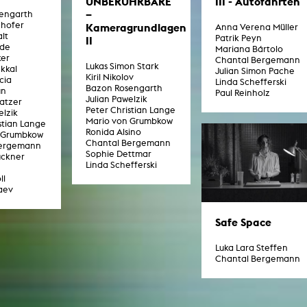
UNBERÜHRBARE
III - Autofahrten
–
engarth
nhofer
Kameragrundlagen
Anna Verena Müller
lt
Patrik Peyn
II
hde
Mariana Bártolo
ker
Chantal Bergemann
Lukas Simon Stark
kkal
Julian Simon Pache
Kiril Nikolov
cia
Linda Schefferski
Bazon Rosengarth
un
Paul Reinholz
Julian Pawelzik
atzer
Peter Christian Lange
elzik
Mario von Grumbkow
stian Lange
Ronida Alsino
 Grumbkow
Chantal Bergemann
Bergemann
Sophie Dettmar
ückner
Linda Schefferski
ll
aev
Safe Space
Luka Lara Steffen
Chantal Bergemann