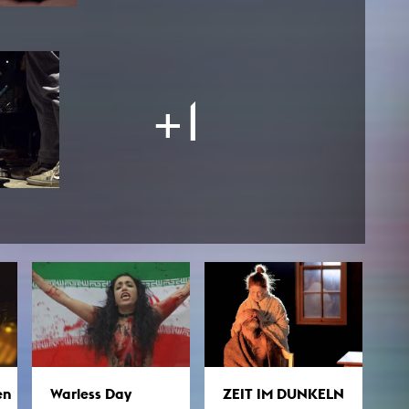
esetz
+1
Warless Day
ZEIT IM DUNKELN
en