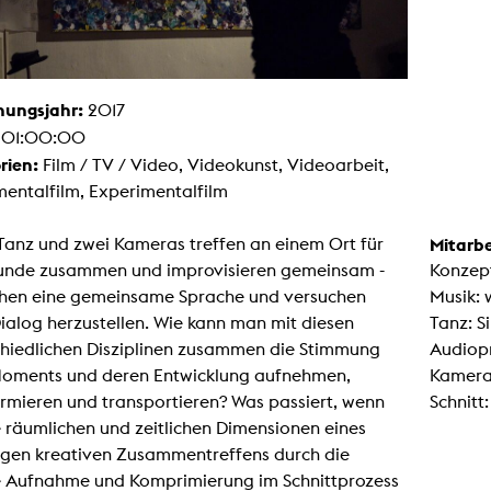
Malerei / Skulptur
Multispecies Storytelling
Netze
Videokunst / Performance
tgenössische Kunst / Globaler Süden
hungsjahr:
2017
unst- und Medienwissenschaften
:
01:00:00
senschaft mit erweitertem Materialbegriff
 Studies in Künsten und Wissenschaft
rien:
Film / TV / Video, Videokunst, Videoarbeit,
Transversale Ästhetik
entalfilm, Experimentalfilm
Labore / Studios
Animationsstudio
Tanz und zwei Kameras treffen an einem Ort für
Mitarbe
Aula
Case – Projektraum Fotgrafie
tunde zusammen und improvisieren gemeinsam -
Konzep
Computer Seminarraum
chen eine gemeinsame Sprache und versuchen
Musik: w
3-D-Labor
exMedia Lab
ialog herzustellen. Wie kann man mit diesen
Tanz: Si
Filmstudios
chiedlichen Disziplinen zusammen die Stimmung
Audiopr
Fotolabor
Grading
Moments und deren Entwicklung aufnehmen,
Kamera
Infrastruktur
rmieren und transportieren? Was passiert, wenn
Schnitt
Elektroniklabor
Multispecies Studio
e räumlichen und zeitlichen Dimensionen eines
Kameratechnik
igen kreativen Zusammentreffens durch die
Schnittplätze
Tonstudios
le Aufnahme und Komprimierung im Schnittprozess
Werkstatt