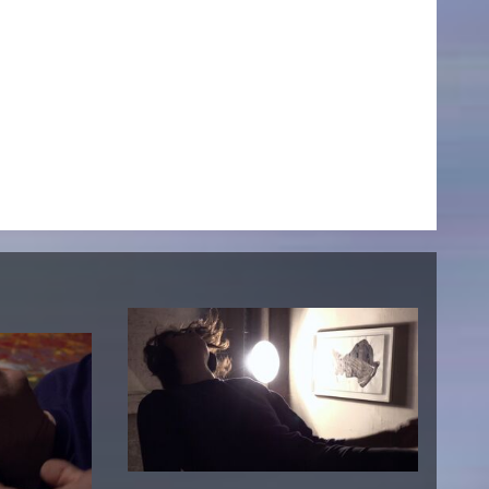
AKTUELLES
Alle Termine
Auszeichnungen
Festivalteilnahmen
Karriere
Jobs
Presse
Pressemitteilungen
Presse Downloads
Lehrende woanders