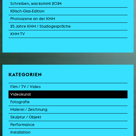
Schreiben, was kommt 2024
Kölsch-Glas-Edition
Photoszene an der KHM
25 Jahre KHM / Studiogespräche
KHM TV
KATEGORIEN
Film / TV / Video
Videokunst
Spielfilm
Fotografie
Dokumentarfilm
Experimentalfilm
Malerei / Zeichnung
Doku-Drama
Videoarbeit
Fotoarbeit
Skulptur / Objekt
Animation
Videoperformance
Dokumentarfotografie
Malerei
Performance
Experimentalfilm
Videoinstallation
Fotoinstallation
Zeichnung
Skulptur
Installation
TV-Format
Videoskulptur
Collage
Objekt
Intervention