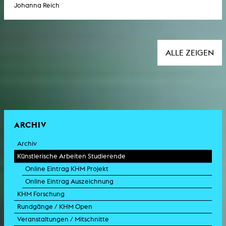
Johanna Reich
ALLE ZEIGEN
ARCHIV
Archiv
Künstlerische Arbeiten Studierende
Online Eintrag KHM Projekt
Online Eintrag Auszeichnung
KHM Forschung
Rundgänge / KHM Open
Veranstaltungen / Mitschnitte