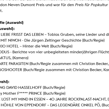
Zentrale Ausleihe
idon Neven Dumont Preis und war für den
Preis für Popkultur
t.
BIBLIOTHEK
ÜBER UNS
fie (Auswahl)
Digitale Bibliothek
Personen
uswahl):
 LIEBE FRISST DAS LEBEN – Tobias Gruben, seine Lieder und d
Filme
Organisation
 MIT NIWOH - Die Jürgen Zeltinger Geschichte (Buch/Regie)
Bücher
Das KHM Logo
IO HOTEL – Hinter die Welt (Buch/Regie)
Zeitschriften
Gleichstellung
DUS - Berichte von vier unbegleiteten minderjährigen Flücht
Nützliche Hilfen / Kontakte
AKTUS, (Kamera)
Sounds
Förderpreis für FLINTA*
RTE PARASITEN (Buch/Regie zusammen mit Christian Becker,
Studium mit Kind
Semesterapparate
GOSHOOTER
(Buch/Regie zusammen mit Christian Becker, Ka
Antidiskriminierung
KHM Verlag
Ombudsstellen
ahl):
edition KHM
KHM Journal
AStA und StuPa
ING DAVID HASSELHOFF (Buch/Regie)
LECTURE Reihe
Lab Jahrbuch
y Mother F***** PRINCE (Buch/Regie)
Freunde der KHM e.V.
off topic
VE LOST MY MIND IN ESSEN – 40 JAHRE ROCKPALAST-NACHT, (
Empfehlungen
Partner
E HÖHLE VON EPPENDORF – DAS LEGENDÄRE ONKEL PÖ, (Buc
Neuerwerbungen