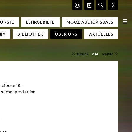
ISUALS
GLASMOOG
KÜNSTE
LEHRGEBIETE
MOOZ AUDIOVISUALS
OZ
Glasmoog
IV
BIBLIOTHEK
ÜBER UNS
AKTUELLES
ht Conditions
cators
zurück
alle
weiter
nce
achines
amour
e
rofessor für
ing of time
 Fernsehproduktion
scending Space)
gyetang
e