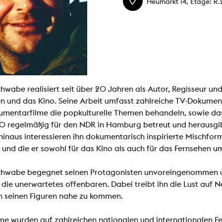
Heumarkt 14, Etage: R.
Malerei / Skulptur
Multispecies Storytelling
Netze
Videokunst / Performance
tgenössische Kunst / Globaler Süden
unst- und Medienwissenschaften
senschaft mit erweitertem Materialbegriff
 Studies in Künsten und Wissenschaft
Transversale Ästhetik
chwabe realisiert seit über 20 Jahren als Autor, Regisseur 
Labore / Studios
n und das Kino. Seine Arbeit umfasst zahlreiche TV-Dokumen
Animationsstudio
Aula
mentarfilme die popkulturelle Themen behandeln, sowie das 
Case – Projektraum Fotgrafie
0 regelmäßig für den NDR in Hamburg betreut und herausgi
Computer Seminarraum
3-D-Labor
inaus interessieren ihn dokumentarisch inspirierte Mischfo
exMedia Lab
 und die er sowohl für das Kino als auch für das Fernsehen u
Filmstudios
Fotolabor
Grading
chwabe begegnet seinen Protagonisten unvoreingenommen und
Infrastruktur
Elektroniklabor
die unerwartetes offenbaren. Dabei treibt ihn die Lust au
Multispecies Studio
 seinen Figuren nahe zu kommen.
Kameratechnik
Schnittplätze
Tonstudios
lme wurden auf zahlreichen nationalen und internationalen Fes
Werkstatt