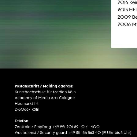
2016 Kei
2013 HE
2009 Ber
2006 My 
Postanschrift / Mailing address:
Kunsthochschule für Medien Köln
Academy of Media Arts Cologne
Heumarkt 14
D-50667 Köln
Telefon
Zentrale / Empfang +49 221 201 89 - 0 / - 400
Wachdienst / Security guard +49 151 186 863 40 (19 Uhr bis 6 Uhr)