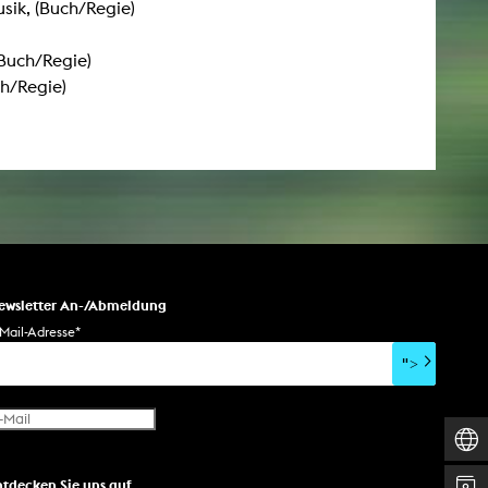
sik, (Buch/Regie)
esetz
(Buch/Regie)
h/Regie)
ewsletter An-/Abmeldung
Mail-Adresse
*
">
ntdecken Sie uns auf