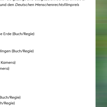
und den
Deutschen Menschenrechtsfilmpreis
AKTUELLES
Alle Termine
ie Erde (Buch/Regie)
Auszeichnungen
Festivalteilnahmen
Karriere
lingen (Buch/Regie)
Jobs
Presse
 Kamera)
Pressemitteilungen
mera)
Presse Downloads
Lehrende woanders
Buch/Regie)
h/Regie)