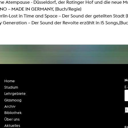
ne Atempause - Düsseldorf, der Ratinger Hof und die neue Mu
In Erinnerung
Publikationen Lehrende
INO – MADE IN GERMANY, (Buch/Regie)
Top 10 Ausleihe
Meldestelle Hinweisgeberschutzg
Rara
lin-Lost in Time and Space – Der Sound der geteilten Stadt 
Open Access
AGG-Beschwerdestelle
Generation – Der Sound der Revolte erzählt in 15 Songs,(Buc
N
Home
E-
Studium
Lehrgebiete
Glasmoog
Archiv
Bibliothek
Über uns
Aktuelles
E