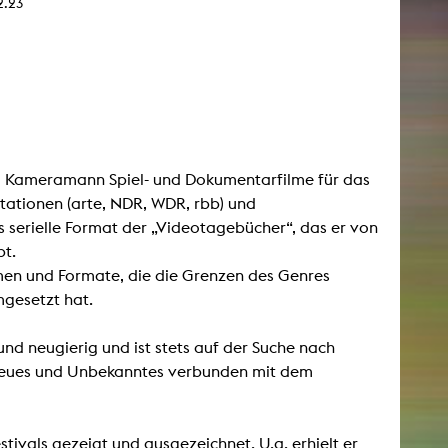
2.23
und Kameramann Spiel- und Dokumentarfilme für das
tationen (arte, NDR, WDR, rbb) und
serielle Format der „Videotagebücher“, das er von
bt.
rmen und Formate, die die Grenzen des Genres
mgesetzt hat.
 neugierig und ist stets auf der Suche nach
f Neues und Unbekanntes verbunden mit dem
tivals gezeigt und ausgezeichnet. U.a. erhielt er