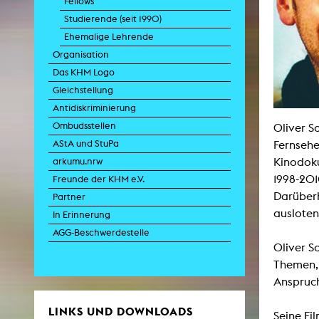
Fellows
Studierende (seit 1990)
Ehemalige Lehrende
Zei
Organisation
K
Das KHM Logo
Kunstwis
Gleichstellung
Queer
Antidiskriminierung
Ombudsstellen
Oliver S
AStA und StuPa
Fernsehe
Kinodoku
arkumu.nrw
1998-201
Freunde der KHM e.V.
Darüberh
Partner
ausloten
In Erinnerung
AGG-Beschwerdestelle
Oliver S
Themen, 
Anspruch
LINKS UND DOWNLOADS
Seine Fi