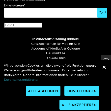
E-Mail-Adresse
*
">
Postanschrift / Mailing address:
Kunsthochschule für Medien Köln
Academy of Media Arts Cologne
Heumarkt 14
D-50667 Köln
Wir verwenden Cookies, um die einwandfreie Funktion unserer
Telefon
Website zu gewährleisten und unseren Datenverkehr zu
Zentrale / Empfang +49 221 201 89 - 0 / - 400
analysieren. Nähere Informationen finden Sie in unserer
Wachdienst / Security guard +49 151 186 863 40 (19 Uhr bis 6 Uhr)
Datenschutzerklärung
ALLE ABLEHNEN
EINSTELLUNGEN
Entdecken Sie uns auf
ALLE AKZEPTIEREN