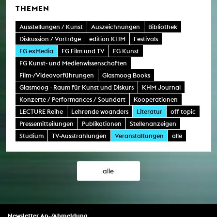
THEMEN
Ausstellungen / Kunst
Auszeichnungen
Bibliothek
Diskussion / Vorträge
edition KHM
Festivals
FG exMedia
FG Film und TV
FG Kunst
FG Kunst- und Medienwissenschaften
Film-/Videovorführungen
Glasmoog Books
Glasmoog - Raum für Kunst und Diskurs
KHM Journal
Konzerte / Performances / Soundart
Kooperationen
LECTURE Reihe
Lehrende woanders
Literatur
off topic
Pressemitteilungen
Publikationen
Stellenanzeigen
Studium
TV-Ausstrahlungen
Veranstaltungen
alle
alle
Newsletter An-/Abmeldung