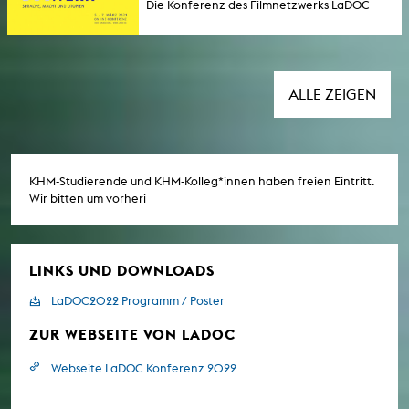
Die Konferenz des Filmnetzwerks LaDOC
Seminar mit Studierenden der
thematisiert Sprache, Macht und Utopien im
Kunsthochschule für Medien Köln (KHM) und
Netz und lädt ein zum Zuhören und
der Ruhr-Universität Bochum (RUB) ist eine
Zuschauen, Diskutieren und Fantasieren über
Kooperation der beiden Hochschulen mit
eine gerechte Teilhabe aller Menschen im
den Kurzfilmtagen Oberhausen.
Internet. Die Kunsthochschule für Medien
ALLE ZEIGEN
Köln ist auch in diesem Jahr
wieder Kooperationspartner der
Veranstaltung.
KHM-Studierende und KHM-Kolleg*innen haben freien Eintritt.
Wir bitten um vorheri
LINKS UND DOWNLOADS
LaDOC2022 Programm / Poster
ZUR WEBSEITE VON LADOC
Webseite LaDOC Konferenz 2022