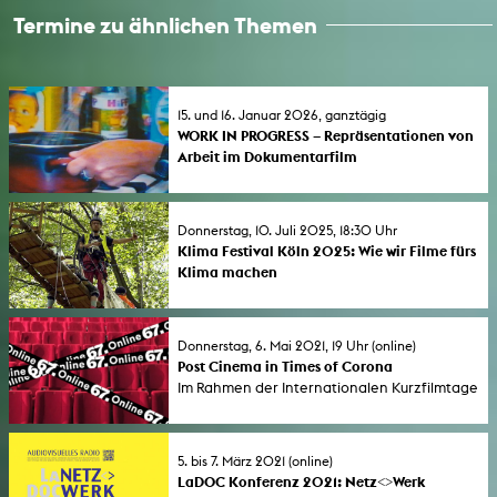
Termine zu ähnlichen Themen
15. und 16. Januar 2026, ganztägig
WORK IN PROGRESS – Repräsentationen von
Arbeit im Dokumentarfilm
Das Symposium der Dokumentarfilminitiative
im Filmbüro NW e.V. (dfi) findet auch in
diesem Jahr wieder in Kooperation mit der
Donnerstag, 10. Juli 2025, 18:30 Uhr
Kunsthochschule für Medien Köln statt –
Klima Festival Köln 2025: Wie wir Filme fürs
unter Mitwirkung von Prof. Alejandro
Klima machen
Bachmann und Studierenden der KHM. Das
Eine Veranstaltung der Film- und
Filmprogramm zeigt u. a. Filme der KHM-
Medienstiftung NRW, ifs Internationale
Absolvent*innen Anke Limprecht, Lukas
Filmschule Köln und Kunsthochschule für
Donnerstag, 6. Mai 2021, 19 Uhr (online)
Marxt, Katharina Pethke und Lia Sudermann.
Medien im Rahmen des Kölner Klima Festivals
Post Cinema in Times of Corona
2025.
Im Rahmen der Internationalen Kurzfilmtage
Oberhausen werden die Ergebnisse des
Seminars "Post-Cinema in Zeiten von
Corona" unter der Leitung von Prof. Melissa
5. bis 7. März 2021 (online)
de Raaf und Prof. Marcel Kolvenbach (KHM)
LaDOC Konferenz 2021: Netz<>Werk
und Peter Vignold (RUB) vorgestellt. Das