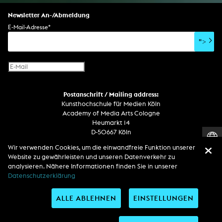
Newsletter An-/Abmeldung
E-Mail-Adresse
*
">
Postanschrift / Mailing address:
Kunsthochschule für Medien Köln
Academy of Media Arts Cologne
Heumarkt 14
D-50667 Köln
Wir verwenden Cookies, um die einwandfreie Funktion unserer
Telefon
Website zu gewährleisten und unseren Datenverkehr zu
Zentrale / Empfang +49 221 201 89 - 0 / - 400
analysieren. Nähere Informationen finden Sie in unserer
Wachdienst / Security guard +49 151 186 863 40 (19 Uhr bis 6 Uhr)
Datenschutzerklärung
ALLE ABLEHNEN
EINSTELLUNGEN
Entdecken Sie uns auf