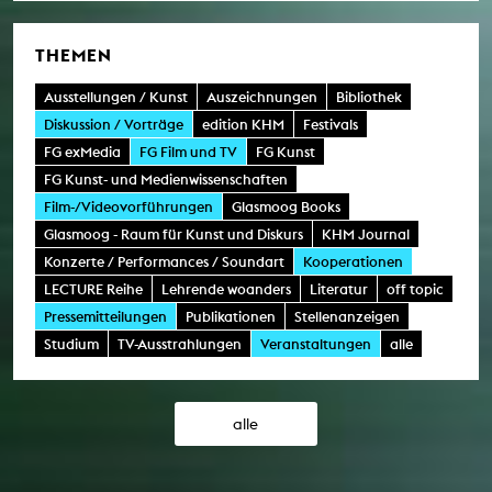
THEMEN
Ausstellungen / Kunst
Auszeichnungen
Bibliothek
Diskussion / Vorträge
edition KHM
Festivals
FG exMedia
FG Film und TV
FG Kunst
FG Kunst- und Medienwissenschaften
Film-/Videovorführungen
Glasmoog Books
Glasmoog - Raum für Kunst und Diskurs
KHM Journal
Konzerte / Performances / Soundart
Kooperationen
LECTURE Reihe
Lehrende woanders
Literatur
off topic
Pressemitteilungen
Publikationen
Stellenanzeigen
Studium
TV-Ausstrahlungen
Veranstaltungen
alle
alle