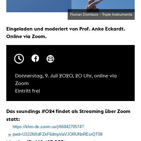
Florian Dombois – Triple Instruments
Eingeladen und moderiert von Prof. Anke Eckardt.
Online via Zoom.
Donnerstag, 9. Juli 2020, 20 Uhr, online via
Zoom
Eintritt frei
Das soundings #024 findet
als Streaming über Zoom
statt:
https://khm-de.zoom.us/j/6694270574?
pwd=U3J2NXdFZkF6dmpVaVJORUNnREsrQT09