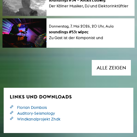
soundings #54 – Alexis Ludwig
Der Kölner Musiker, DJ und Elektorinktüftler
ist zu Gast auf Einladung des Klanglabors der
KHM. Moderation: Dr. Tobias Hartmann.
Donnerstag, 7. Mai 2026, 20 Uhr, Aula
soundings #53: wipeç
Zu Gast ist der Komponist und
Performer Ahmetcan Gökçeer. Moderation:
Dr. Tobias Hartmann.
ALLE ZEIGEN
LINKS UND DOWNLOADS
Florian Dombois
Auditory-Seismology
Windkanalprojekt Zhdk