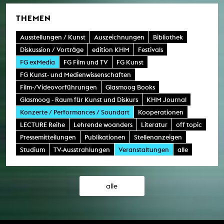
THEMEN
Ausstellungen / Kunst
Auszeichnungen
Bibliothek
Diskussion / Vorträge
edition KHM
Festivals
FG exMedia
FG Film und TV
FG Kunst
FG Kunst- und Medienwissenschaften
Film-/Videovorführungen
Glasmoog Books
Glasmoog - Raum für Kunst und Diskurs
KHM Journal
Konzerte / Performances / Soundart
Kooperationen
LECTURE Reihe
Lehrende woanders
Literatur
off topic
Pressemitteilungen
Publikationen
Stellenanzeigen
Studium
TV-Ausstrahlungen
Veranstaltungen
alle
alle