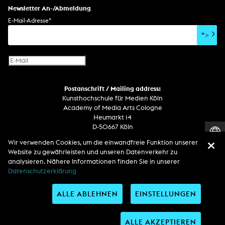
Newsletter An-/Abmeldung
E-Mail-Adresse
*
">
Postanschrift / Mailing address:
Kunsthochschule für Medien Köln
Academy of Media Arts Cologne
Heumarkt 14
D-50667 Köln
Wir verwenden Cookies, um die einwandfreie Funktion unserer
Telefon
Website zu gewährleisten und unseren Datenverkehr zu
Zentrale / Empfang +49 221 201 89 - 0 / - 400
analysieren. Nähere Informationen finden Sie in unserer
Wachdienst / Security guard +49 151 186 863 40 (19 Uhr bis 6 Uhr)
Datenschutzerklärung
ALLE ABLEHNEN
EINSTELLUNGEN
Entdecken Sie uns auf
ALLE AKZEPTIEREN