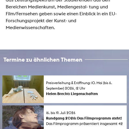
Bereichen Medienkunst, Mediengestal- tung und
Film/Fernsehen geben sowie einen Einblick in ein EU-
Forschungsprojekt der Kunst- und
Medienwissenschaften.
Termine zu ähnlichen Themen
Preisverleihung & Eröffnung: 10. Mai (bis 6.
September) 2026, 12 Uhr
Helen Brecht: Liegenschaften
Preisverleihung und Ausstellungseröffnung:
Die Preisträgerin des KHM-Förderpreises für
Künstlerinnen (FLINTA*) 2026 zeigt neue
16. bis 19. Juli 2026
Arbeiten im Rahmen der Morsbroicher
Rundgang 2026: Das Filmprogramm steht!
Kunsttage zum Jubiläum von 75 Jahre
Das Filmprogramm präsentiert insgesamt 42
Museum Morsbroich . Die Einzelausstellung