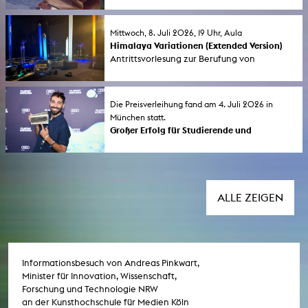
aktuelle Filme von Studierenden der
läuft bis 6. September 2026.
Kunsthochschule für Medien Köln (KHM). Die
Vorführungen finden in der Aula der KHM
Mittwoch, 8. Juli 2026, 19 Uhr, Aula
und im Filmforum NRW im Museum Ludwig
Himalaya Variationen (Extended Version)
statt.
Antrittsvorlesung zur Berufung von
Professorin Tina Tonagel. Performance und
Gespräch. Moderation: Prof. Monika Rinck.
Die Preisverleihung fand am 4. Juli 2026 in
München statt.
Großer Erfolg für Studierende und
Absolvent*innen der KHM beim FILMFEST
MÜNCHEN 2026
Der erste lange Dokumentarfilm „If Only the
Year Had 364 Days” des KHM-Studenten
Almourad Aldeeb wurde vom Publikum als
ALLE ZEIGEN
bester internationaler Film mit dem
„Audience Award 2026” ausgezeichnet. Drei
Absolventen der Kunsthochschule für
Medien Köln erhielten bedeutende
Jurypreise.
Informationsbesuch von Andreas Pinkwart,
Minister für Innovation, Wissenschaft,
Forschung und Technologie NRW
an der Kunsthochschule für Medien Köln