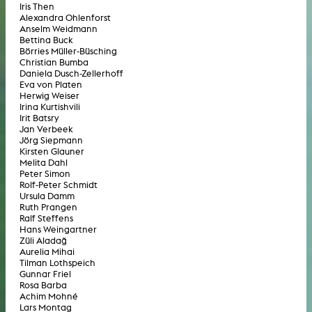
Iris Then
Alexandra Ohlenforst
Anselm Weidmann
Bettina Buck
Börries Müller-Büsching
Christian Bumba
Daniela Dusch-Zellerhoff
Eva von Platen
Herwig Weiser
Irina Kurtishvili
Irit Batsry
Jan Verbeek
Jörg Siepmann
Kirsten Glauner
Melita Dahl
Peter Simon
Rolf-Peter Schmidt
Ursula Damm
Ruth Prangen
Ralf Steffens
Hans Weingartner
Züli Aladağ
Aurelia Mihai
Tilman Lothspeich
Gunnar Friel
Rosa Barba
Achim Mohné
Lars Montag