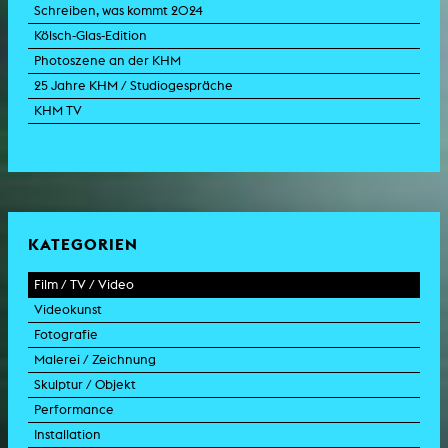
Schreiben, was kommt 2024
Kölsch-Glas-Edition
Photoszene an der KHM
25 Jahre KHM / Studiogespräche
KHM TV
KATEGORIEN
Film / TV / Video
Videokunst
Spielfilm
Fotografie
Dokumentarfilm
Experimentalfilm
Malerei / Zeichnung
Doku-Drama
Videoarbeit
Fotoarbeit
Skulptur / Objekt
Animation
Videoperformance
Dokumentarfotografie
Malerei
Performance
Experimentalfilm
Videoinstallation
Fotoinstallation
Zeichnung
Skulptur
Installation
TV-Format
Videoskulptur
Collage
Objekt
Intervention