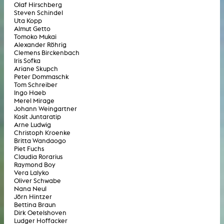
Olaf Hirschberg
Steven Schindel
Uta Kopp
Almut Getto
Tomoko Mukai
Alexander Röhrig
Clemens Birckenbach
Iris Sofka
Ariane Skupch
Peter Dommaschk
Tom Schreiber
Ingo Haeb
Merel Mirage
Johann Weingartner
Kosit Juntaratip
Arne Ludwig
Christoph Kroenke
Britta Wandaogo
Piet Fuchs
Claudia Rorarius
Raymond Boy
Vera Lalyko
Oliver Schwabe
Nana Neul
Jörn Hintzer
Bettina Braun
Dirk Oetelshoven
Ludger Hoffacker