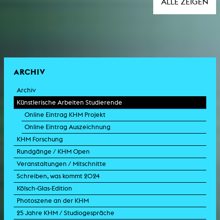
ALLE ZEIGEN
ARCHIV
Archiv
Künstlerische Arbeiten Studierende
Online Eintrag KHM Projekt
Online Eintrag Auszeichnung
KHM Forschung
Rundgänge / KHM Open
Veranstaltungen / Mitschnitte
Schreiben, was kommt 2024
Kölsch-Glas-Edition
Photoszene an der KHM
25 Jahre KHM / Studiogespräche