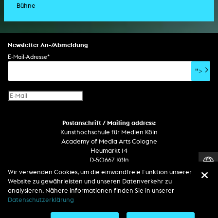
Bühne
Drehbuch
Ausstellung
Lichtinstallation
Holografieskulptur
Klanginstallation
Generative Kunst
Dissertation
Bildgestaltung/Kamera
Bühnenstück
Klanginstallation
Komposition
Augmented Reality
Abgeschlossene Promotion
Bühnenstück
Spezialeffekte
Performance
Mediale Raumgestaltung
Hörstück
Software
Literarischer Text
Setdesign
Kunst am Bau
Album
Computerspiel
Drehbuch
Newsletter An-/Abmeldung
Soundtrack
Soundeffekte
Benutzerinterface
Buchprojekt
E-Mail-Adresse
*
Film/Video-Essay
CD-Rom
Publikation
">
Netzprojekt
Gestaltung
Virtual Reality
Text
Internet-Fernsehen
Computeranimation
Postanschrift / Mailing address:
Computergrafik
Kunsthochschule für Medien Köln
Computerinstallation
Academy of Media Arts Cologne
Heumarkt 14
D-50667 Köln
Wir verwenden Cookies, um die einwandfreie Funktion unserer
Telefon
Website zu gewährleisten und unseren Datenverkehr zu
Zentrale / Empfang +49 221 201 89 - 0 / - 400
analysieren. Nähere Informationen finden Sie in unserer
Wachdienst / Security guard +49 151 186 863 40 (19 Uhr bis 6 Uhr)
Datenschutzerklärung