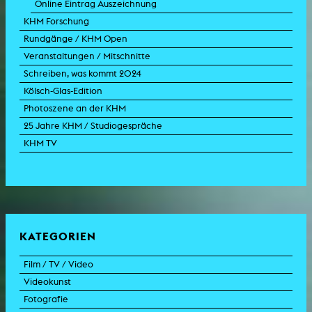
Online Eintrag Auszeichnung
KHM Forschung
Rundgänge / KHM Open
Veranstaltungen / Mitschnitte
Schreiben, was kommt 2024
Kölsch-Glas-Edition
Photoszene an der KHM
25 Jahre KHM / Studiogespräche
KHM TV
KATEGORIEN
Film / TV / Video
Videokunst
Spielfilm
Fotografie
Dokumentarfilm
Experimentalfilm