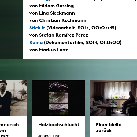
von Miriam Gossing
von Lina Sieckmann
von Christian Kochmann
Stick It
(Videoarbeit, 2014, 00:04:45)
von Stefan Ramírez Pérez
Ruina
(Dokumentarfilm, 2014, 01:13:00)
von Markus Lenz
nnersch
Holzbachschlucht
Einer bleibt
vom
zurück
 mit
Janina Jung