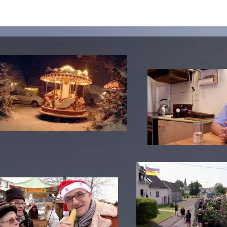
In Erinnerung
Publikationen Lehrende
Top 10 Ausleihe
Meldestelle Hinweisgeberschutzg
Rara
Open Access
AGG-Beschwerdestelle