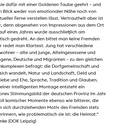
Zentrale Ausleihe
ie dafür mit einer Goldenen Taube geehrt – und
en Blick weder von emotionaler Nähe noch von
BIBLIOTHEK
ÜBER UNS
ktueller Ferne verstellen lässt. Vertrautheit aber ist
r, denn abgesehen von Impressionen aus dem Ort
auf eines Jahres wurde ausschließlich am
Digitale Bibliothek
Personen
tisch gedreht. An den bittet man keine Fremden
Filme
Organisation
r redet man Klartext. Jung hat verschiedene
Bücher
Das KHM Logo
wohner – alte und junge, Alteingesessene und
gene, Deutsche und Migranten – zu den gleichen
Zeitschriften
Gleichstellung
komplexen befragt: die Dorfgemeinschaft und
Nützliche Hilfen / Kontakte
Sounds
Förderpreis für FLINTA*
 sich wandelt, Natur und Landschaft, Geld und
Studium mit Kind
Semesterapparate
Liebe und Ehe, Sprache, Tradition und Glauben.
Antidiskriminierung
 einer intelligenten Montage entsteht ein
KHM Verlag
Ombudsstellen
ones Stimmungsbild der deutschen Provinz im Jahr
edition KHM
KHM Journal
oll komischer Momente ebenso wie bitterer, die
AStA und StuPa
LECTURE Reihe
m sich durchziehenden Motiv des Fremden stets
Lab Jahrbuch
Freunde der KHM e.V.
off topic
rinnern, wie problematisch sie ist: die Heimat.“
Empfehlungen
mke (DOK Leipzig)
Partner
Neuerwerbungen