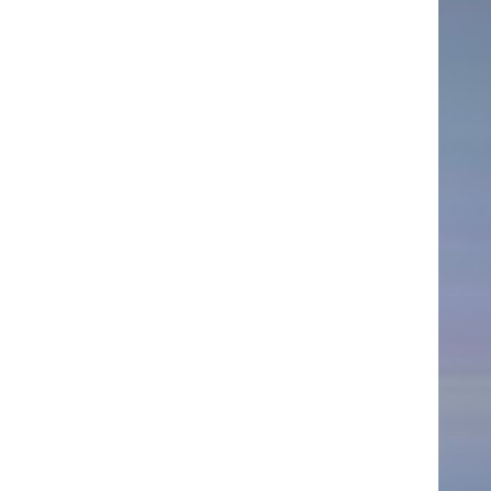
AKTUELLES
Alle Termine
Auszeichnungen
Festivalteilnahmen
Karriere
Jobs
Presse
Pressemitteilungen
Presse Downloads
Lehrende woanders