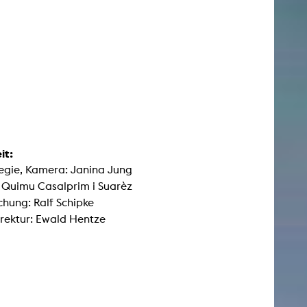
it:
egie, Kamera: Janina Jung
: Quimu Casalprim i Suarèz
hung: Ralf Schipke
rektur: Ewald Hentze