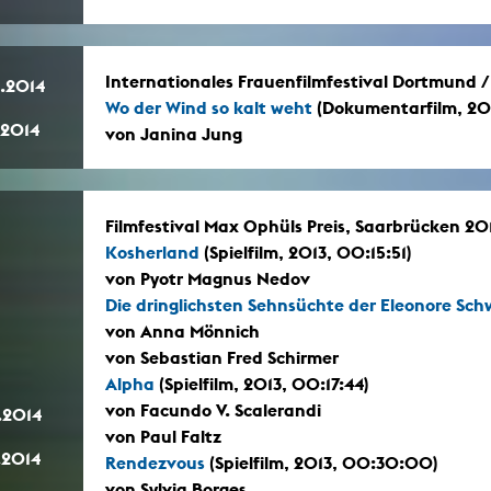
Internationales Frauenfilmfestival Dortmund /
.2014
Wo der Wind so kalt weht
(Dokumentarfilm, 20
.2014
von Janina Jung
Filmfestival Max Ophüls Preis, Saarbrücken 201
Kosherland
(Spielfilm, 2013, 00:15:51)
von Pyotr Magnus Nedov
Die dringlichsten Sehnsüchte der Eleonore Sch
von Anna Mönnich
von Sebastian Fred Schirmer
Alpha
(Spielfilm, 2013, 00:17:44)
von Facundo V. Scalerandi
.2014
von Paul Faltz
.2014
Rendezvous
(Spielfilm, 2013, 00:30:00)
von Sylvia Borges