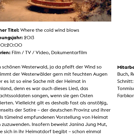
Malerei / Skulptur
Multispecies Storytelling
Netze
Videokunst / Performance
tgenössische Kunst / Globaler Süden
her Titel:
Where the cold wind blows
unst- und Medienwissenschaften
hungsjahr:
2013
senschaft mit erweitertem Materialbegriff
 Studies in Künsten und Wissenschaft
:
01:20:00
Transversale Ästhetik
rien:
Film / TV / Video, Dokumentarfilm
Labore / Studios
Animationsstudio
Aula
 schönen Westerwald, ja da pfeift der Wind so
Mitarbe
Case – Projektraum Fotgrafie
stimmt der Westerwälder gern mit feuchten Augen
Buch, R
Computer Seminarraum
3-D-Labor
r es ist so eine Sache mit der Heimat in
Schnitt
exMedia Lab
land, denn es war auch dieses Lied, das
Tonmisc
Filmstudios
Fotolabor
chtssoldaten sangen, wenn sie gen Osten
Farbkor
Grading
erten. Vielleicht gilt es deshalb fast als anstößig,
Infrastruktur
Elektroniklabor
jenseits der Satire – der deutschen Provinz und ihrer
Multispecies Studio
als tümelnd empfundenen Vorstellung von Heimat
Kameratechnik
Schnittplätze
h zuzuwenden. Insofern beweist Janina Jung Mut,
Tonstudios
e sich in ihr Heimatdorf begibt – schon einmal
Werkstatt