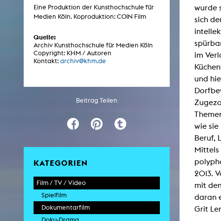
wurde s
Eine Produktion der Kunsthochschule für
Medien Köln. Koproduktion: COIN Film
sich d
ARCHIV
intelle
Quelle:
spürba
Archiv Kunsthochschule für Medien Köln
Copyright: KHM / Autoren
im Verl
Künstlerische Arbeiten Studierende
Kontakt:
archiv@khm.de
Küchen
KHM Forschung
und hie
KHM Rundgänge
Dorfbe
Beitrag Teilen
Zugezo
Veranstaltungen / Mitschnitte
Themen
Schreiben, was kommt
wie sie
Kölsch-Glas-Edition
Beruf, 
Mittels
Photoszene an der KHM
polyph
KATEGORIEN
25 Jahre KHM / Studiogespräche
2013. V
Film / TV / Video
mit de
Spielfilm
daran e
Dokumentarfilm
Grit Le
Doku-Drama