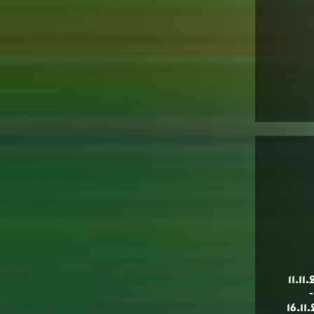
11.11
-
16.11