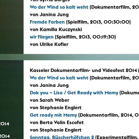
Wo der Wind so kalt weht
(Dokumentarfilm, 20
von Janina Jung
Fremde Farben
(Spielfilm, 2013, 00:30:00)
von Kamilla Kuczynski
wir fliegen
(Spielfilm, 2013, 00:19:30)
von Ulrike Kofler
Kasseler Dokumentarfilm- und Videofest 2014 (11
Wo der Wind so kalt weht
(Dokumentarfilm, 20
von Janina Jung
Dok you – Lisa / Get Ready with Memy
(Dokume
von Sarah Weber
von Stephanie Englert
Get ready mit Memy
(Dokumentarfilm, 2014, 0
von Berta Valin Escofet
.2014
von Stephanie Englert
.2014
Sonntag, Büscherhöfchen 2
(Experimentalfilm,