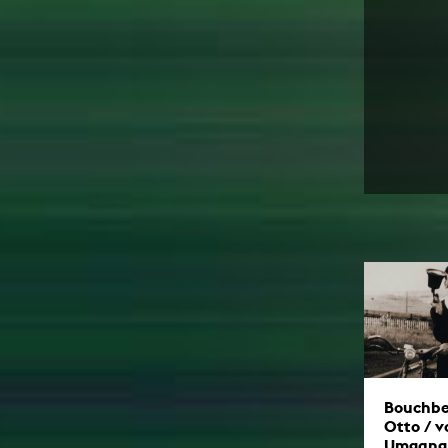
Bouchbe
Otto / 
Umgang