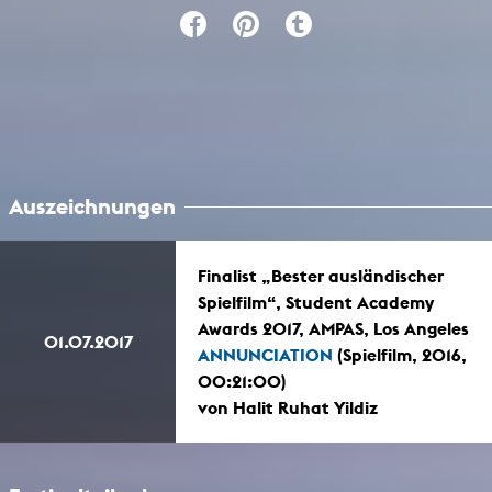
Auszeichnungen
Finalist „Bester ausländischer
Spielfilm“, Student Academy
Awards 2017, AMPAS, Los Angeles
01.07.2017
ANNUNCIATION
(Spielfilm, 2016,
00:21:00)
von Halit Ruhat Yildiz