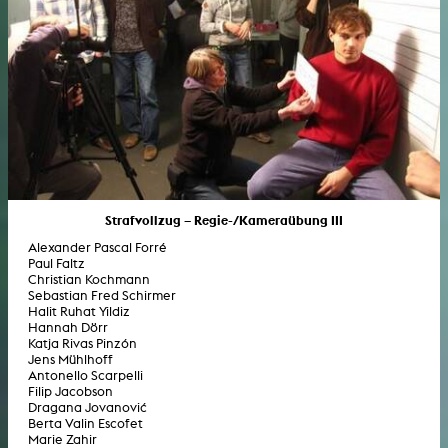
Strafvollzug – Regie-/Kameraübung III
Alexander Pascal Forré
Paul Faltz
Christian Kochmann
Sebastian Fred Schirmer
Halit Ruhat Yildiz
Hannah Dörr
Katja Rivas Pinzón
Jens Mühlhoff
Antonello Scarpelli
Filip Jacobson
Dragana Jovanović
Berta Valin Escofet
Marie Zahir