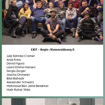
EXIT – Regie-/Kameraübung II
Jule Katinka Cramer
Anja Kreis
David Figura
Laura Emma Hansen
Sergiu Zorger
Joscha Ortmeier
Bilal Bahadir
Alexander Schwarz
Mahmoud Ben Jamil Belakhel
Halit Ruhat Yildiz