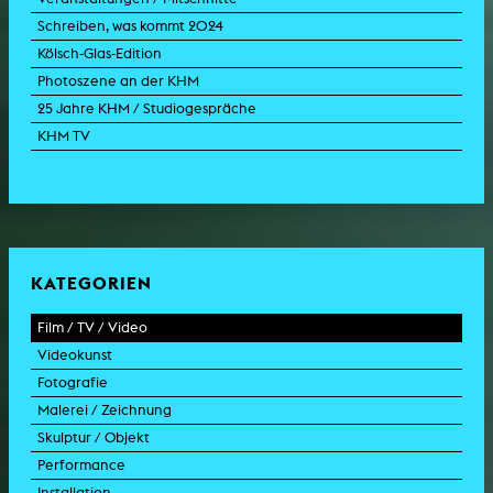
Schreiben, was kommt 2024
Kölsch-Glas-Edition
Photoszene an der KHM
25 Jahre KHM / Studiogespräche
KHM TV
KATEGORIEN
Film / TV / Video
Videokunst
Spielfilm
Fotografie
Dokumentarfilm
Experimentalfilm
Malerei / Zeichnung
Doku-Drama
Videoarbeit
Fotoarbeit
Skulptur / Objekt
Animation
Videoperformance
Dokumentarfotografie
Malerei
Performance
Experimentalfilm
Videoinstallation
Fotoinstallation
Zeichnung
Skulptur
Installation
TV-Format
Videoskulptur
Collage
Objekt
Intervention