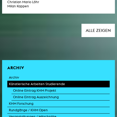
Christian Mario Löhr
Milan Kappen
ALLE ZEIGEN
ARCHIV
Archiv
Künstlerische Arbeiten Studierende
Online Eintrag KHM Projekt
Online Eintrag Auszeichnung
KHM Forschung
Rundgänge / KHM Open
Veranstaltungen / Mitschnitte