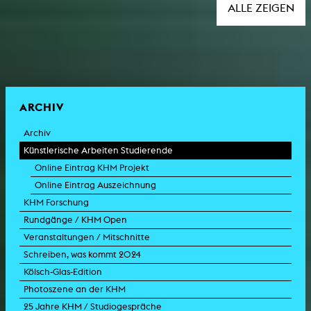
ALLE ZEIGEN
ARCHIV
Archiv
Künstlerische Arbeiten Studierende
Online Eintrag KHM Projekt
Online Eintrag Auszeichnung
KHM Forschung
Rundgänge / KHM Open
Veranstaltungen / Mitschnitte
Schreiben, was kommt 2024
Kölsch-Glas-Edition
Photoszene an der KHM
25 Jahre KHM / Studiogespräche