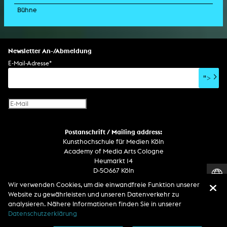
Bühne
Drehbuch
Ausstellung
Lichtinstallation
Holografieskulptur
Klanginstallation
Generative Kunst
Dissertation
Bildgestaltung/Kamera
Bühnenstück
Klanginstallation
Komposition
Augmented Reality
Abgeschlossene Promotion
Bühnenstück
Spezialeffekte
Performance
Mediale Raumgestaltung
Hörstück
Software
Literarischer Text
Setdesign
Kunst am Bau
Album
Computerspiel
Drehbuch
Newsletter An-/Abmeldung
Soundtrack
Soundeffekte
Benutzerinterface
Buchprojekt
E-Mail-Adresse
*
Film/Video-Essay
CD-Rom
Publikation
">
Netzprojekt
Gestaltung
Virtual Reality
Text
Internet-Fernsehen
Computeranimation
Postanschrift / Mailing address:
Computergrafik
Kunsthochschule für Medien Köln
Computerinstallation
Academy of Media Arts Cologne
Heumarkt 14
D-50667 Köln
Wir verwenden Cookies, um die einwandfreie Funktion unserer
Telefon
Website zu gewährleisten und unseren Datenverkehr zu
Zentrale / Empfang +49 221 201 89 - 0 / - 400
analysieren. Nähere Informationen finden Sie in unserer
Wachdienst / Security guard +49 151 186 863 40 (19 Uhr bis 6 Uhr)
Datenschutzerklärung