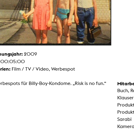
Malerei / Skulptur
Multispecies Storytelling
Netze
Videokunst / Performance
tgenössische Kunst / Globaler Süden
unst- und Medienwissenschaften
senschaft mit erweitertem Materialbegriff
 Studies in Künsten und Wissenschaft
Transversale Ästhetik
hungsjahr:
2009
Labore / Studios
:
00:05:00
Animationsstudio
Aula
rien:
Film / TV / Video, Werbespot
Case – Projektraum Fotgrafie
Computer Seminarraum
3-D-Labor
rbespots für Billy-Boy-Kondome. „Risk is no fun.“
Mitarbe
exMedia Lab
Buch, R
Filmstudios
Fotolabor
Klauser
Grading
Produkt
Infrastruktur
Elektroniklabor
Produkt
Multispecies Studio
Sarabi
Kameratechnik
Schnittplätze
Kamera:
Tonstudios
Werkstatt