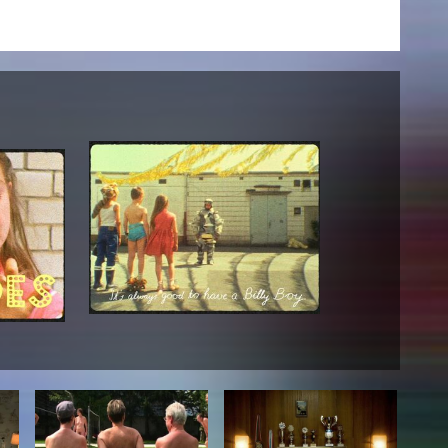
AKTUELLES
Alle Termine
Auszeichnungen
Festivalteilnahmen
Karriere
Jobs
Presse
Pressemitteilungen
Presse Downloads
Lehrende woanders