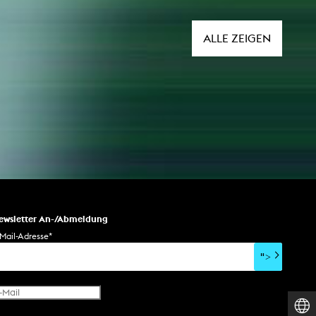
ALLE ZEIGEN
ewsletter An-/Abmeldung
Mail-Adresse
*
">