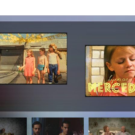
Zentrale Ausleihe
BIBLIOTHEK
ÜBER UNS
Digitale Bibliothek
Personen
Filme
Organisation
Bücher
Das KHM Logo
Zeitschriften
Gleichstellung
Nützliche Hilfen / Kontakte
Sounds
Förderpreis für FLINTA*
Studium mit Kind
Semesterapparate
Antidiskriminierung
KHM Verlag
Ombudsstellen
edition KHM
KHM Journal
AStA und StuPa
LECTURE Reihe
Lab Jahrbuch
Freunde der KHM e.V.
off topic
Empfehlungen
Partner
Neuerwerbungen