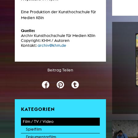
Eine Produktion der Kunsthochschule für
Medien Köln
ARCHIV
Quelle:
Künstlerische Arbeiten Studierende
Archiv Kunsthochschule für Medien Köln
Copyright: KHM / Autoren
KHM Forschung
Kontakt:
archiv@khm.de
KHM Rundgänge
Veranstaltungen / Mitschnitte
Beitrag Teilen
Schreiben, was kommt
Kölsch-Glas-Edition
Photoszene an der KHM
25 Jahre KHM / Studiogespräche
KATEGORIEN
Film / TV / Video
Spielfilm
Dokumentarfilm