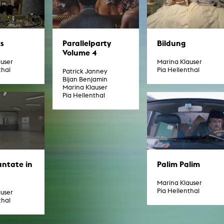
In Erinnerung
Publikationen Lehrende
Top 10 Ausleihe
Meldestelle Hinweisgeberschutzg
Rara
Open Access
AGG-Beschwerdestelle
ks
Parallelparty
Bildung
Volume 4
auser
Marina Klauser
thal
Pia Hellenthal
Patrick Janney
Bijan Benjamin
Marina Klauser
Pia Hellenthal
antate in
Palim Palim
Marina Klauser
Pia Hellenthal
auser
thal