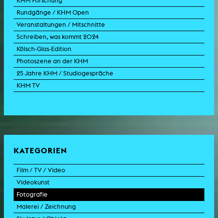
KHM Forschung
Rundgänge / KHM Open
Veranstaltungen / Mitschnitte
Schreiben, was kommt 2024
Kölsch-Glas-Edition
Photoszene an der KHM
25 Jahre KHM / Studiogespräche
KHM TV
KATEGORIEN
Film / TV / Video
Videokunst
Spielfilm
Fotografie
Dokumentarfilm
Experimentalfilm
Malerei / Zeichnung
Doku-Drama
Videoarbeit
Fotoarbeit