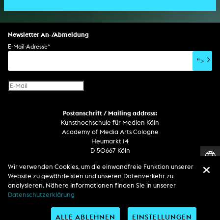
Bildgestaltung/Kamera
Bühnenstück
Klanginstallation
Komposition
Augmented Reality
Abgeschlossene Promotion
Bühnenstück
Spezialeffekte
Performance
Mediale Raumgestaltung
Hörstück
Software
Literarischer Text
Setdesign
Kunst am Bau
Album
Computerspiel
Drehbuch
Newsletter An-/Abmeldung
Soundtrack
Soundeffekte
Benutzerinterface
Buchprojekt
E-Mail-Adresse
*
Film/Video-Essay
CD-Rom
Publikation
">
Netzprojekt
Gestaltung
Virtual Reality
Text
Internet-Fernsehen
Computeranimation
Postanschrift / Mailing address:
Computergrafik
Kunsthochschule für Medien Köln
Computerinstallation
Academy of Media Arts Cologne
Heumarkt 14
D-50667 Köln
Wir verwenden Cookies, um die einwandfreie Funktion unserer
Telefon
Website zu gewährleisten und unseren Datenverkehr zu
Zentrale / Empfang +49 221 201 89 - 0 / - 400
analysieren. Nähere Informationen finden Sie in unserer
Wachdienst / Security guard +49 151 186 863 40 (19 Uhr bis 6 Uhr)
Datenschutzerklärung
ALLE ABLEHNEN
EINSTELLUNGEN
Entdecken Sie uns auf