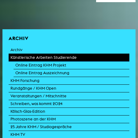
ARCHIV
Archiv
Künstlerische Arbeiten Studierende
Online Eintrag KHM Projekt
Online Eintrag Auszeichnung
KHM Forschung
Rundgänge / KHM Open
Veranstaltungen / Mitschnitte
Schreiben, was kommt 2024
Kölsch-Glas-Edition
Photoszene an der KHM
25 Jahre KHM / Studiogespräche
KHM TV