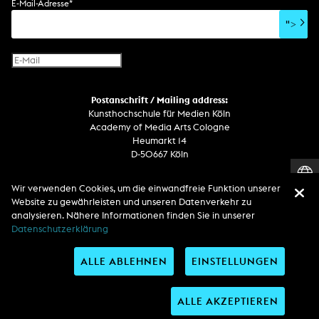
E-Mail-Adresse
*
Film/Video-Essay
CD-Rom
Publikation
">
Netzprojekt
Gestaltung
Virtual Reality
Text
Internet-Fernsehen
Computeranimation
Postanschrift / Mailing address:
Computergrafik
Kunsthochschule für Medien Köln
Computerinstallation
Academy of Media Arts Cologne
Heumarkt 14
D-50667 Köln
Telefon
Wir verwenden Cookies, um die einwandfreie Funktion unserer
Zentrale / Empfang +49 221 201 89 - 0 / - 400
Website zu gewährleisten und unseren Datenverkehr zu
Wachdienst / Security guard +49 151 186 863 40 (19 Uhr bis 6 Uhr)
analysieren. Nähere Informationen finden Sie in unserer
Datenschutzerklärung
Entdecken Sie uns auf
ALLE ABLEHNEN
EINSTELLUNGEN
ALLE AKZEPTIEREN