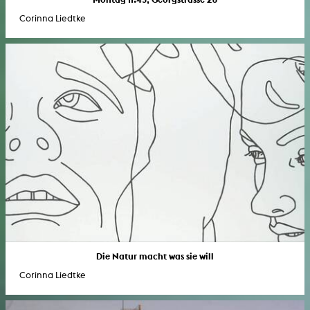
Corinna Liedtke
Die Natur macht was sie will
Corinna Liedtke